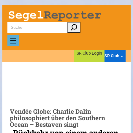
Zum
Inhalt
springen
Suchen
SR Club Login
SR Club
Vendée Globe: Charlie Dalin
philosophiert über den Southern
Ocean – Bestaven singt
„Rückkehr von einem anderen