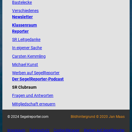
Bastelecke
Verschiedenes
Newsletter
Klassenraum
Reporter
SR Leitgedanke
In eigener Sache
Carsten Kemmling
Michael Kunst
Werben auf SegelReporter
Der SegelReporter-Podcast
SR Clubraum
Fragen und Antworten
Mitgliedschaft erneuern
© 2024 Segelreporter.com
Bildhintergrund © 2020 Jan Maas
Impressum
Datenschutz
Cookie-Manager
Werben auf SegelReporter