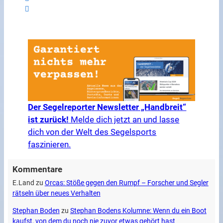
Der Segelreporter Newsletter „Handbreit“
ist zurück!
Melde dich jetzt an und lasse
dich von der Welt des Segelsports
faszinieren.
Kommentare
E.Land
zu
Orcas: Stöße gegen den Rumpf – Forscher und Segler
rätseln über neues Verhalten
Stephan Boden
zu
Stephan Bodens Kolumne: Wenn du ein Boot
kaufst, von dem du noch nie zuvor etwas gehört hast