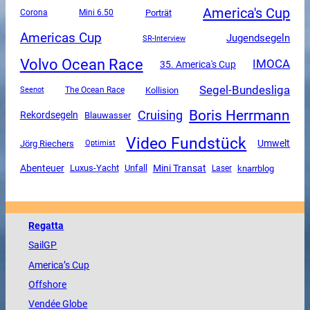
America's Cup
Corona
Mini 6.50
Porträt
Americas Cup
Jugendsegeln
SR-Interview
Volvo Ocean Race
IMOCA
35. America's Cup
Segel-Bundesliga
The Ocean Race
Kollision
Seenot
Boris Herrmann
Cruising
Rekordsegeln
Blauwasser
Video Fundstück
Umwelt
Jörg Riechers
Optimist
Mini Transat
Abenteuer
Luxus-Yacht
Unfall
knarrblog
Laser
Regatta
SailGP
America
’s Cup
Offshore
Vendée
Globe