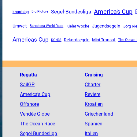
America's Cup
Segel-Bundesliga
knarrblog
Big Picture
Jugendsegeln
Umwelt
Kieler Woche
Jörg Ri
Barcelona World Race
Americas Cup
Mini Transat
Rekordsegeln
DGzRS
The Ocean 
Regatta
Cruising
SailGP
Charter
America
’s Cup
Reviere
Offshore
Kroatien
Vendée
Globe
Griechenland
The
Ocean
Race
Spanien
Segel-Bundesliga
Italien