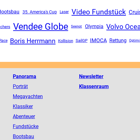
Video Fundstück
Crui
Bootsbau
35. America's Cup
Laser
Vendee Globe
Volvo Oce
Olympia
echers
Seenot
Boris Herrmann
IMOCA
Rettung
SailGP
Race
Kollision
Optimi
Panorama
Newsletter
Porträt
Klassenraum
Megayachten
Klassiker
Abenteuer
Fundstücke
Bootsbau