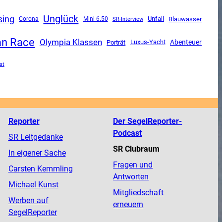
Unglück
sing
Unfall
Corona
Mini 6.50
SR-Interview
Blauwasser
an Race
Olympia Klassen
Luxus-Yacht
Abenteuer
Porträt
st
Reporter
Der SegelReporter-
Podcast
SR Leitgedanke
SR Clubraum
In eigener Sache
Fragen und
Carsten Kemmling
Antworten
Michael Kunst
Mitgliedschaft
Werben auf
erneuern
SegelReporter