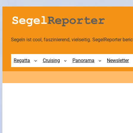
Zum
Inhalt
springen
Segeln ist cool, faszinierend, vielseitig. SegelReporter berich
Regatta
Cruising
Panorama
Newsletter