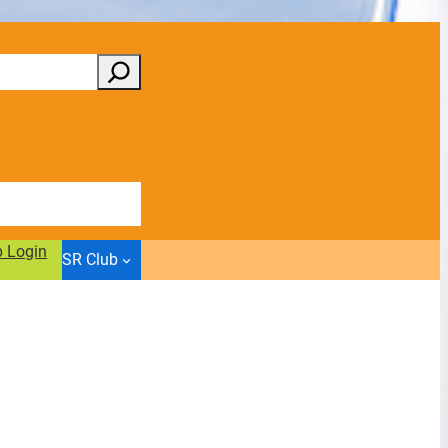
b Login
SR Club