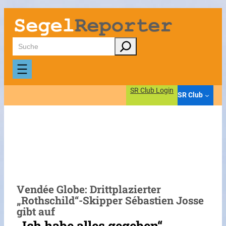
Zum
Inhalt
springen
Suchen
SR Club Login
SR Club
Vendée Globe: Drittplazierter
„Rothschild“-Skipper Sébastien Josse
gibt auf
„Ich habe alles gegeben“