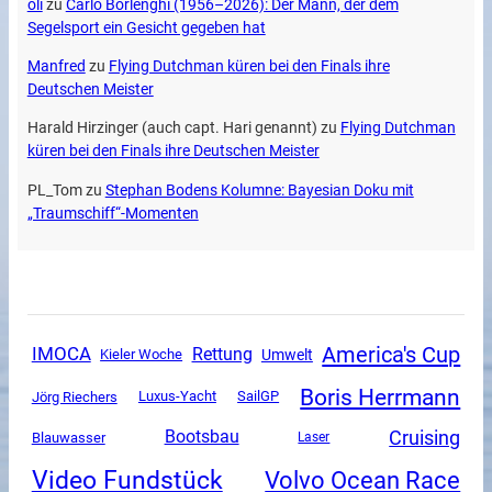
oli
zu
Carlo Borlenghi (1956–2026): Der Mann, der dem
Segelsport ein Gesicht gegeben hat
Manfred
zu
Flying Dutchman küren bei den Finals ihre
Deutschen Meister
Harald Hirzinger (auch capt. Hari genannt)
zu
Flying Dutchman
küren bei den Finals ihre Deutschen Meister
PL_Tom
zu
Stephan Bodens Kolumne: Bayesian Doku mit
„Traumschiff“-Momenten
America's Cup
IMOCA
Rettung
Umwelt
Kieler Woche
Boris Herrmann
Luxus-Yacht
SailGP
Jörg Riechers
Cruising
Bootsbau
Blauwasser
Laser
Video Fundstück
Volvo Ocean Race