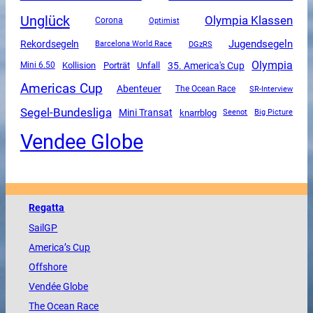
Unglück
Olympia Klassen
Corona
Optimist
Jugendsegeln
Rekordsegeln
DGzRS
Barcelona World Race
Olympia
Unfall
35. America's Cup
Mini 6.50
Kollision
Porträt
Americas Cup
Abenteuer
The Ocean Race
SR-Interview
Segel-Bundesliga
Mini Transat
knarrblog
Seenot
Big Picture
Vendee Globe
Regatta
SailGP
America
’s Cup
Offshore
Vendée
Globe
The
Ocean
Race