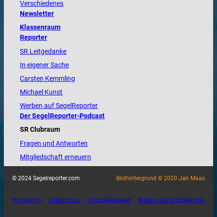
Verschiedenes
Newsletter
Klassenraum
Reporter
SR Leitgedanke
In eigener Sache
Carsten Kemmling
Michael Kunst
Werben auf SegelReporter
Der SegelReporter-Podcast
SR Clubraum
Fragen und Antworten
Mitgliedschaft erneuern
© 2024 Segelreporter.com
Bildhintergrund © 2020 Jan Maas
Impressum
Datenschutz
Cookie-Manager
Werben auf SegelReporter