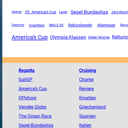
Segel-Bundesliga
35. America's Cup
Jörg Riec
Seenot
Laser
Rekordsegeln
Abenteuer
knarrblog
Mini 6.50
Optimist
Barc
America's Cup
Olympia Klassen
Rettung
Kieler Woche
Regatta
Cruising
SailGP
Charter
America
’s Cup
Reviere
Offshore
Kroatien
Vendée
Globe
Griechenland
The
Ocean
Race
Spanien
Segel-Bundesliga
Italien