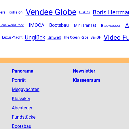
Vendee Globe
Boris Herrma
hers
Kollision
DGzRS
A
IMOCA
Bootsbau
Mini Transat
Blauwasser
elona World Race
Video F
Unglück
Luxus-Yacht
Umwelt
SailGP
The Ocean Race
Panorama
Newsletter
Porträt
Klassenraum
Megayachten
Klassiker
Abenteuer
Fundstücke
Bootsbau