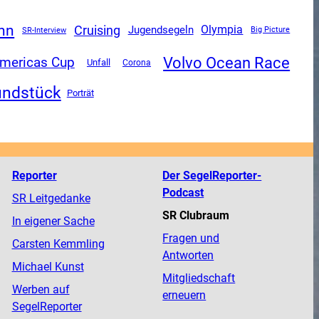
nn
Cruising
Olympia
Jugendsegeln
SR-Interview
Big Picture
Volvo Ocean Race
mericas Cup
Unfall
Corona
undstück
Porträt
Reporter
Der SegelReporter-
Podcast
SR Leitgedanke
SR Clubraum
In eigener Sache
Fragen und
Carsten Kemmling
Antworten
Michael Kunst
Mitgliedschaft
Werben auf
erneuern
SegelReporter