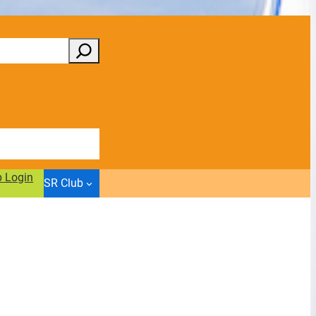
b Login
SR Club