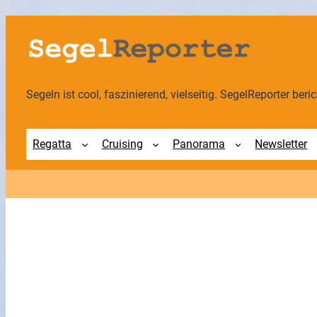
Zum
Inhalt
springen
Segeln ist cool, faszinierend, vielseitig. SegelReporter berich
Regatta
Cruising
Panorama
Newsletter