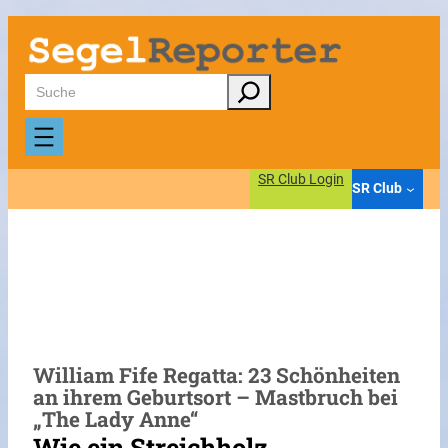
Zum
Inhalt
springen
Suchen
SR Club Login
SR Club
William Fife Regatta: 23 Schönheiten
an ihrem Geburtsort – Mastbruch bei
„The Lady Anne“
Wie ein Streichholz