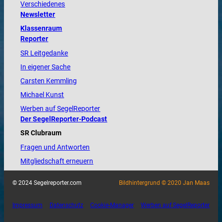
Verschiedenes
Newsletter
Klassenraum
Reporter
SR Leitgedanke
In eigener Sache
Carsten Kemmling
Michael Kunst
Werben auf SegelReporter
Der SegelReporter-Podcast
SR Clubraum
Fragen und Antworten
Mitgliedschaft erneuern
© 2024 Segelreporter.com
Bildhintergrund © 2020 Jan Maas
Impressum
Datenschutz
Cookie-Manager
Werben auf SegelReporter