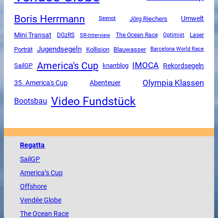
Boris Herrmann
Umwelt
Jörg Riechers
Seenot
Mini Transat
DGzRS
SR-Interview
The Ocean Race
Optimist
Laser
Jugendsegeln
Porträt
Kollision
Blauwasser
Barcelona World Race
America's Cup
IMOCA
SailGP
Rekordsegeln
knarrblog
Olympia Klassen
35. America's Cup
Abenteuer
Video Fundstück
Bootsbau
Regatta
SailGP
America
’s Cup
Offshore
Vendée
Globe
The
Ocean
Race