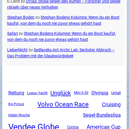
E.Land
zu
Orcas: Stöße gegen den Rumpf – Forscher und Segler
rätseln über neues Verhalten
Stephan Boden
zu
Stephan Bodens Kolumne: Wenn du ein Boot
kaufst, von dem du noch nie zuvor etwas gehört hast
Safari
zu
Stephan Bodens Kolumne: Wenn du ein Boot kaufst,
von dem du noch nie zuvor etwas gehört hast
LieberNicht
zu
Sedlaceks Ant Arctic Lab: Sechster Abbruch –
Das Problem mit der Glaubwürdigkeit
Unglück
Rettung
Olympia
Luxus-Yacht
Unfall
Mini 6.50
Volvo Ocean Race
Cruising
Big Picture
Segel-Bundesliga
Kieler Woche
Vendee Globe
Americas Cup
Corona