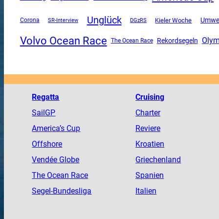
Unglück
Umwe
Corona
SR-Interview
DGzRS
Kieler Woche
Volvo Ocean Race
Olym
Rekordsegeln
The Ocean Race
Regatta
Cruising
SailGP
Charter
America
’s Cup
Reviere
Offshore
Kroatien
Vendée
Globe
Griechenland
The
Ocean
Race
Spanien
Segel-Bundesliga
Italien