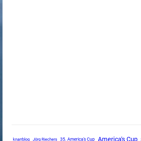
America's Cup
35. America's Cup
knarrblog
Jörg Riechers