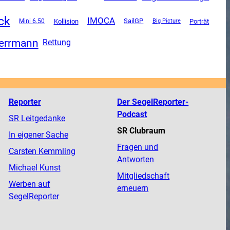
ck
IMOCA
SailGP
Mini 6.50
Kollision
Porträt
Big Picture
Herrmann
Rettung
Reporter
Der SegelReporter-
Podcast
SR Leitgedanke
SR Clubraum
In eigener Sache
Fragen und
Carsten Kemmling
Antworten
Michael Kunst
Mitgliedschaft
Werben auf
erneuern
SegelReporter