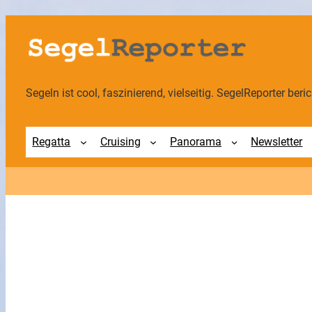
Zum
Inhalt
springen
Segeln ist cool, faszinierend, vielseitig. SegelReporter berich
Regatta
Cruising
Panorama
Newsletter