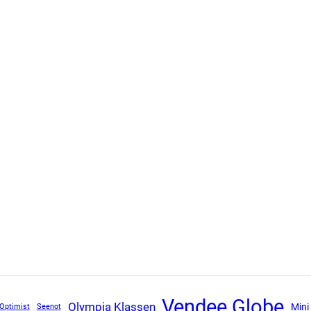
Vendee Globe
Olympia Klassen
Mini
Optimist
Seenot