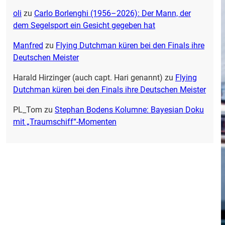
oli
zu
Carlo Borlenghi (1956–2026): Der Mann, der
dem Segelsport ein Gesicht gegeben hat
Manfred
zu
Flying Dutchman küren bei den Finals ihre
Deutschen Meister
Harald Hirzinger (auch capt. Hari genannt)
zu
Flying
Dutchman küren bei den Finals ihre Deutschen Meister
PL_Tom
zu
Stephan Bodens Kolumne: Bayesian Doku
mit „Traumschiff“-Momenten