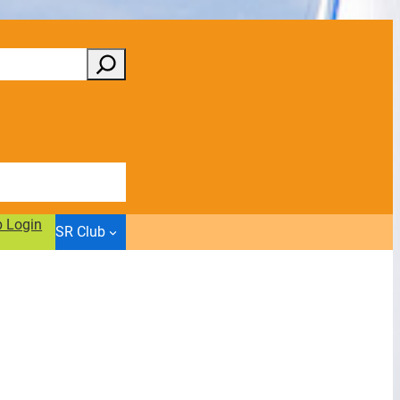
b Login
SR Club