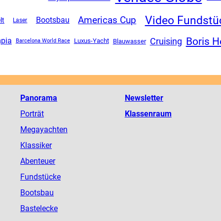
Video Fundstü
Americas Cup
Bootsbau
lt
Laser
Boris 
Cruising
pia
Luxus-Yacht
Blauwasser
Barcelona World Race
Panorama
Newsletter
Porträt
Klassenraum
Megayachten
Klassiker
Abenteuer
Fundstücke
Bootsbau
Bastelecke