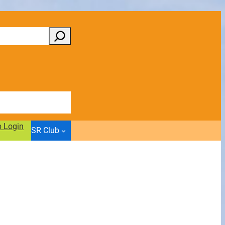
b Login
SR Club