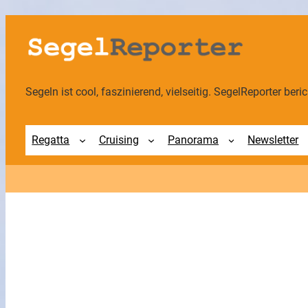
Zum
Inhalt
springen
Segeln ist cool, faszinierend, vielseitig. SegelReporter berich
Regatta
Cruising
Panorama
Newsletter