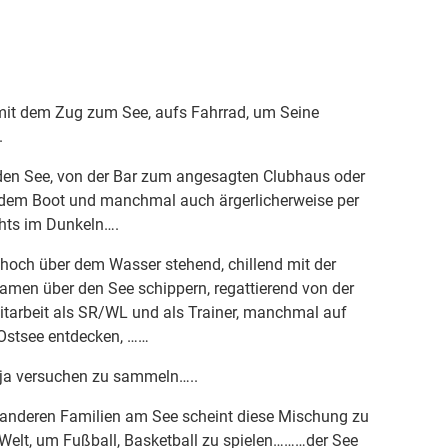
r mit dem Zug zum See, aufs Fahrrad, um Seine
.
den See, von der Bar zum angesagten Clubhaus oder
 dem Boot und manchmal auch ärgerlicherweise per
chts im Dunkeln….
t hoch über dem Wasser stehend, chillend mit der
 Damen über den See schippern, regattierend von der
Mitarbeit als SR/WL und als Trainer, manchmal auf
 Ostsee entdecken, ……
n ja versuchen zu sammeln…..
en anderen Familien am See scheint diese Mischung zu
r Welt, um Fußball, Basketball zu spielen………der See