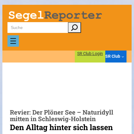
Zum
Inhalt
springen
Suchen
SR Club Login
SR Club
Revier: Der Plöner See – Naturidyll
mitten in Schleswig-Holstein
Den Alltag hinter sich lassen