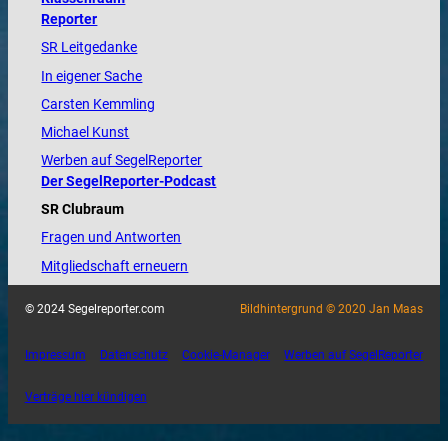
Reporter
SR Leitgedanke
In eigener Sache
Carsten Kemmling
Michael Kunst
Werben auf SegelReporter
Der SegelReporter-Podcast
SR Clubraum
Fragen und Antworten
Mitgliedschaft erneuern
© 2024 Segelreporter.com
Bildhintergrund © 2020 Jan Maas
Impressum
Datenschutz
Cookie-Manager
Werben auf SegelReporter
Verträge hier kündigen