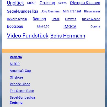
Unglück
Cruising
Olympia Klassen
SailGP
Seenot
Segel-Bundesliga
Mini Transat
Jörg Riechers
Blauwasser
Rettung
Rekordsegeln
Unfall
Umwelt
Kieler Woche
IMOCA
Bootsbau
Mini 6.50
Corona
Video Fundstück
Boris Herrmann
Regatta
SailGP
America
’s Cup
Offshore
Vendée
Globe
The
Ocean
Race
Segel-Bundesliga
Cruising