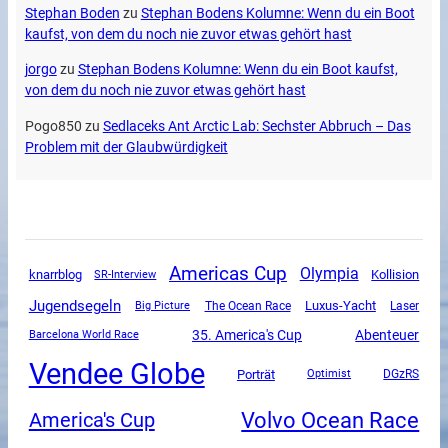
Stephan Boden
zu
Stephan Bodens Kolumne: Wenn du ein Boot
kaufst, von dem du noch nie zuvor etwas gehört hast
jorgo
zu
Stephan Bodens Kolumne: Wenn du ein Boot kaufst,
von dem du noch nie zuvor etwas gehört hast
Pogo850
zu
Sedlaceks Ant Arctic Lab: Sechster Abbruch – Das
Problem mit der Glaubwürdigkeit
Americas Cup
Olympia
knarrblog
SR-Interview
Kollision
Jugendsegeln
Luxus-Yacht
The Ocean Race
Big Picture
Laser
35. America's Cup
Abenteuer
Barcelona World Race
Vendee Globe
Porträt
DGzRS
Optimist
Volvo Ocean Race
America's Cup