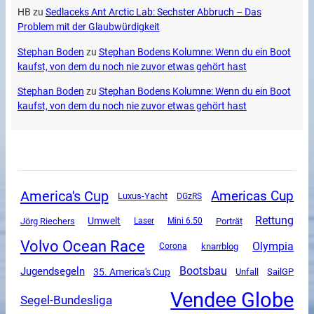
HB
zu
Sedlaceks Ant Arctic Lab: Sechster Abbruch – Das
Problem mit der Glaubwürdigkeit
Stephan Boden
zu
Stephan Bodens Kolumne: Wenn du ein Boot
kaufst, von dem du noch nie zuvor etwas gehört hast
Stephan Boden
zu
Stephan Bodens Kolumne: Wenn du ein Boot
kaufst, von dem du noch nie zuvor etwas gehört hast
America's Cup
Americas Cup
Luxus-Yacht
DGzRS
Rettung
Umwelt
Jörg Riechers
Mini 6.50
Porträt
Laser
Volvo Ocean Race
Olympia
Corona
knarrblog
Jugendsegeln
Bootsbau
35. America's Cup
Unfall
SailGP
Vendee Globe
Segel-Bundesliga