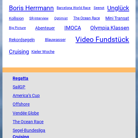
Boris Herrmann
Unglück
Barcelona World Race
Seenot
Mini Transat
Kollision
SR-Interview
The Ocean Race
Optimist
Olympia Klassen
IMOCA
Abenteuer
Big Picture
Video Fundstück
Rekordsegeln
Blauwasser
Cruising
Kieler Woche
Regatta
SailGP
America
’s Cup
Offshore
Vendée
Globe
The
Ocean
Race
Segel-Bundesliga
Cruising