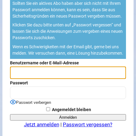
Sollten Sie ein aktives Abo haben aber sich nicht mit Ihrem
Passwort anmelden können, kann es sein, dass Sie aus
Sicherheitsgründen ein neues Passwort vergeben müssen.
Klicken Sie dazu bitte unten auf „Passwort vergessen“ und
lassen Sie sich die Anweisungen zum vergeben eines neuen
Passworts zuschicken.
Wenn es Schwierigkeiten mit der Email gibt, gerne bei uns
melden. Wir versuchen dann, eine Lösung hinzubekommen.
Benutzername oder E-Mail-Adresse
Passwort
Passwort verbergen
Angemeldet bleiben
Jetzt anmelden
|
Passwort vergessen?