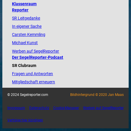
Klassenraum
Reporter
SR Leitgedanke
In eigener Sache
Carsten Kemmling
Michael Kunst
Werben auf SegelReporter
Der SegelReporter-Podcast
SR Clubraum
Fragen und Antworten
Mitgliedschaft erneuern
© 2024 Segelreporter.com
Bildhintergrund © 2020 Jan Maas
Impressum
Datenschutz
Cookie-Manager
Werben auf SegelReporter
Verträge hier kündigen