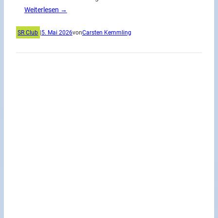
Weiterlesen →
SR Club
|
5. Mai 2026
von
Carsten Kemmling