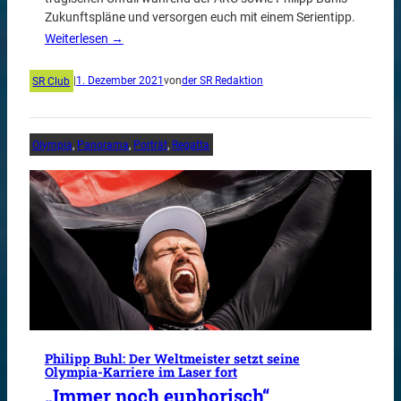
Zukunftspläne und versorgen euch mit einem Serientipp.
Weiterlesen →
SR Club
|
1. Dezember 2021
von
der SR Redaktion
Olympia
, 
Panorama
, 
Porträt
, 
Regatta
Philipp Buhl: Der Weltmeister setzt seine
Olympia-Karriere im Laser fort
„Immer noch euphorisch“