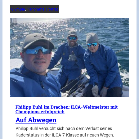
Olympia
, 
Panorama
, 
Porträt
Philipp Buhl im Drachen: ILCA-Weltmeister mit
Champions erfolgreich
Auf Abwegen
Philipp Buhl versucht sich nach dem Verlust seines
Kaderstatus in der ILCA-7-Klasse auf neuen Wegen.