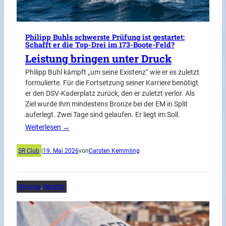
Philipp Buhls schwerste Prüfung ist gestartet:
Schafft er die Top-Drei im 173-Boote-Feld?
Leistung bringen unter Druck
Philipp Buhl kämpft „um seine Existenz“ wie er es zuletzt
formulierte. Für die Fortsetzung seiner Karriere benötigt
er den DSV-Kaderplatz zurück, den er zuletzt verlor. Als
Ziel wurde ihm mindestens Bronze bei der EM in Split
auferlegt. Zwei Tage sind gelaufen. Er liegt im Soll.
Weiterlesen →
SR Club
|
19. Mai 2026
von
Carsten Kemmling
Olympia
, 
Regatta