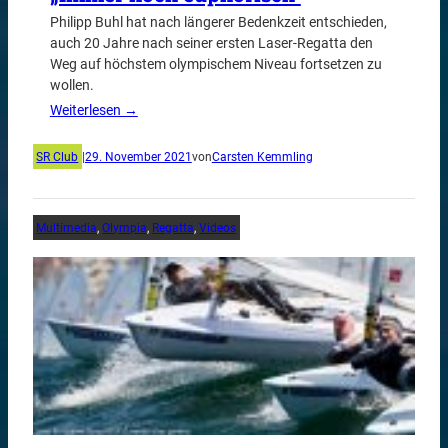
Philipp Buhl hat nach längerer Bedenkzeit entschieden,
auch 20 Jahre nach seiner ersten Laser-Regatta den
Weg auf höchstem olympischem Niveau fortsetzen zu
wollen.
Weiterlesen →
SR Club
|
29. November 2021
von
Carsten Kemmling
Multimedia
, 
Olympia
, 
Regatta
, 
Videos