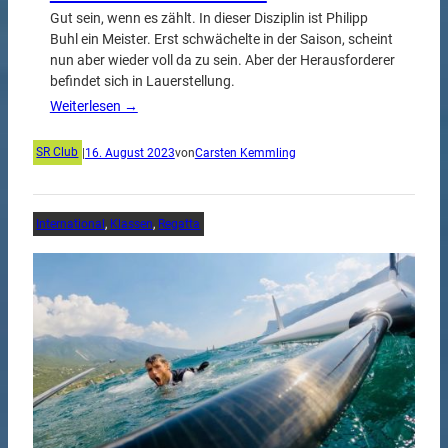
Gut sein, wenn es zählt. In dieser Disziplin ist Philipp
Buhl ein Meister. Erst schwächelte in der Saison, scheint
nun aber wieder voll da zu sein. Aber der Herausforderer
befindet sich in Lauerstellung.
Weiterlesen →
SR Club
|
16. August 2023
von
Carsten Kemmling
International
, 
Klassen
, 
Regatta