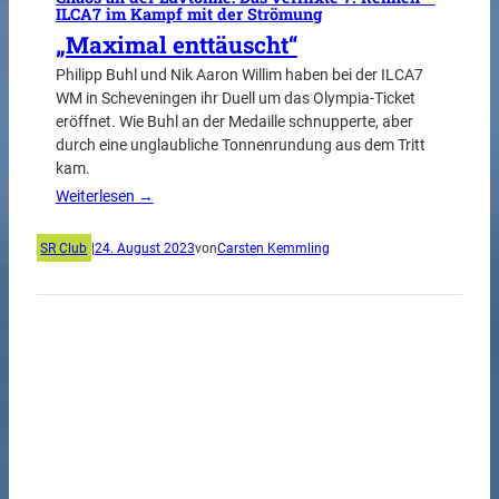
ILCA7 im Kampf mit der Strömung
„Maximal enttäuscht“
Philipp Buhl und Nik Aaron Willim haben bei der ILCA7
WM in Scheveningen ihr Duell um das Olympia-Ticket
eröffnet. Wie Buhl an der Medaille schnupperte, aber
durch eine unglaubliche Tonnenrundung aus dem Tritt
kam.
Weiterlesen →
SR Club
|
24. August 2023
von
Carsten Kemmling