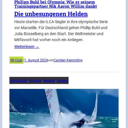
Philipp Buhl bei Olympia: Wie er seinem
Trainingspartner Nik Aaron Willim dankt
Die unbesungenen Helden
Heute starten die ILCA-Segler in ihre olympische Serie
vor Marseille. Für Deutschland gehen Phillip Buhl und
Julia Büsselberg an den Start. Der Weltmeister und
Mitfavorit hat vorher noch ein Anliegen.
Weiterlesen →
SR Club
|
1. August 2024
von
Carsten Kemmling
Multimedia
, 
Olympia
, 
Regatta
, 
Videos