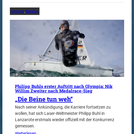
Olympia
, 
Regatta
Philipp Buhls erster Auftritt nach Olympia: Nik
Willim Zweiter nach Medalrace-Sieg
„Die Beine tun weh“
Nach seiner Ankündigung, die Karriere fortsetzen zu
wollen, hat sich Laser-Weltmeister Philipp Buhl in
Lanzarote erstmals wieder offiziell mit der Konkurrenz
gemessen.
Weiterlesen →