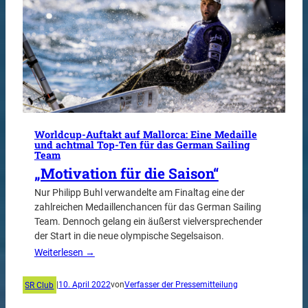
Worldcup-Auftakt auf Mallorca: Eine Medaille
und achtmal Top-Ten für das German Sailing
Team
„Motivation für die Saison“
Nur Philipp Buhl verwandelte am Finaltag eine der
zahlreichen Medaillenchancen für das German Sailing
Team. Dennoch gelang ein äußerst vielversprechender
der Start in die neue olympische Segelsaison.
Weiterlesen →
SR Club
|
10. April 2022
von
Verfasser der Pressemitteilung