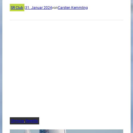
SR Club
|
31. Januar 2024
von
Carsten Kemmling
Olympia
, 
Regatta