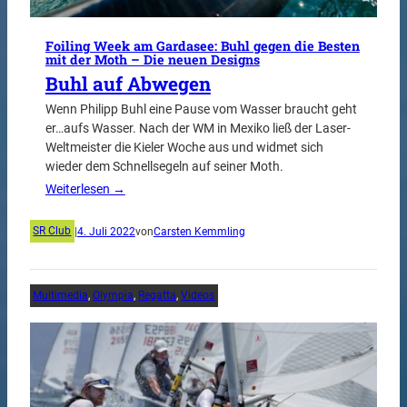
Foiling Week am Gardasee: Buhl gegen die Besten
mit der Moth – Die neuen Designs
Buhl auf Abwegen
Wenn Philipp Buhl eine Pause vom Wasser braucht geht
er…aufs Wasser. Nach der WM in Mexiko ließ der Laser-
Weltmeister die Kieler Woche aus und widmet sich
wieder dem Schnellsegeln auf seiner Moth.
Weiterlesen →
SR Club
|
4. Juli 2022
von
Carsten Kemmling
Multimedia
, 
Olympia
, 
Regatta
, 
Videos