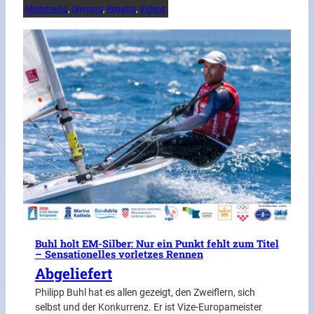
Multimedia
, 
Olympia
, 
Regatta
, 
Videos
Buhl holt EM-Silber: Nur ein Punkt fehlt zum Titel
– Sensationelles vorletzes Rennen
Abgeliefert
Philipp Buhl hat es allen gezeigt, den Zweiflern, sich
selbst und der Konkurrenz. Er ist Vize-Europameister