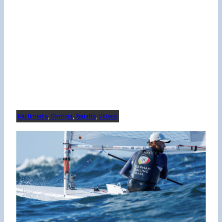
Multimedia
, 
Olympia
, 
Regatta
, 
Videos