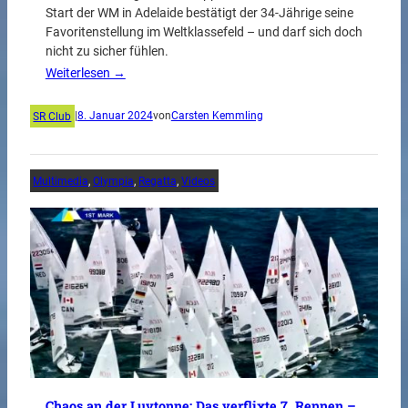
Start der WM in Adelaide bestätigt der 34-Jährige seine
Favoritenstellung im Weltklassefeld – und darf sich doch
nicht zu sicher fühlen.
Weiterlesen →
SR Club
|
8. Januar 2024
von
Carsten Kemmling
Multimedia
, 
Olympia
, 
Regatta
, 
Videos
Chaos an der Luvtonne: Das verflixte 7. Rennen –