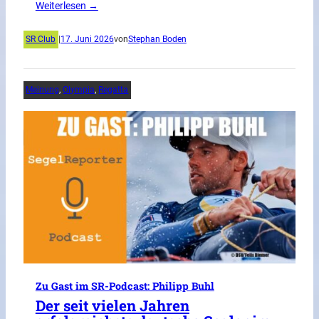
Weiterlesen →
SR Club
|
17. Juni 2026
von
Stephan Boden
Meinung
, 
Olympia
, 
Regatta
Zu Gast im SR-Podcast: Philipp Buhl
Der seit vielen Jahren