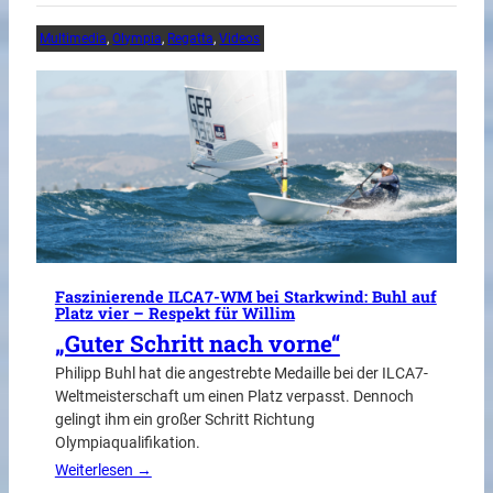
Multimedia
, 
Olympia
, 
Regatta
, 
Videos
Faszinierende ILCA7-WM bei Starkwind: Buhl auf
Platz vier – Respekt für Willim
„Guter Schritt nach vorne“
Philipp Buhl hat die angestrebte Medaille bei der ILCA7-
Weltmeisterschaft um einen Platz verpasst. Dennoch
gelingt ihm ein großer Schritt Richtung
Olympiaqualifikation.
Weiterlesen →