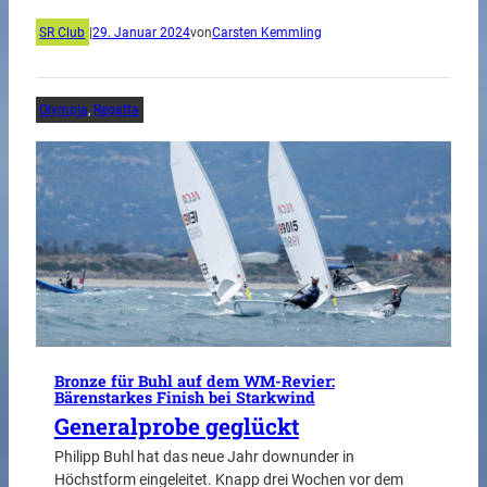
SR Club
|
29. Januar 2024
von
Carsten Kemmling
Olympia
, 
Regatta
Bronze für Buhl auf dem WM-Revier:
Bärenstarkes Finish bei Starkwind
Generalprobe geglückt
Philipp Buhl hat das neue Jahr downunder in
Höchstform eingeleitet. Knapp drei Wochen vor dem