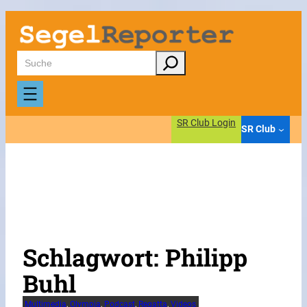
Zum
Inhalt
springen
Suchen
SR Club Login
SR Club
Schlagwort:
Philipp
Buhl
Multimedia
, 
Olympia
, 
Podcast
, 
Regatta
, 
Videos