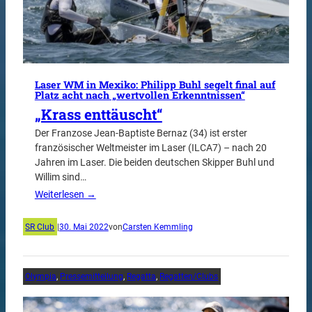
Laser WM in Mexiko: Philipp Buhl segelt final auf
Platz acht nach „wertvollen Erkenntnissen“
„Krass enttäuscht“
Der Franzose Jean-Baptiste Bernaz (34) ist erster
französischer Weltmeister im Laser (ILCA7) – nach 20
Jahren im Laser. Die beiden deutschen Skipper Buhl und
Willim sind…
Weiterlesen →
SR Club
|
30. Mai 2022
von
Carsten Kemmling
Olympia
, 
Pressemitteilung
, 
Regatta
, 
Regatten/Clubs