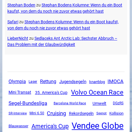
Stephan Boden
zu
Stephan Bodens Kolumne: Wenn du ein Boot
kaufst, von dem du noch nie zuvor etwas gehört hast
Safari
zu
Stephan Bodens Kolumne: Wenn du ein Boot kaufst,
von dem du noch nie zuvor etwas gehört hast
LieberNicht
zu
Sedlaceks Ant Arctic Lab: Sechster Abbruch –
Das Problem mit der Glaubwürdigkeit
Olympia
Rettung
IMOCA
Jugendsegeln
knarrblog
Laser
Volvo Ocean Race
Mini Transat
35. America's Cup
Segel-Bundesliga
Umwelt
DGzRS
Barcelona World Race
Cruising
Rekordsegeln
SR-Interview
Mini 6.50
Kollision
Seenot
Vendee Globe
America's Cup
Blauwasser