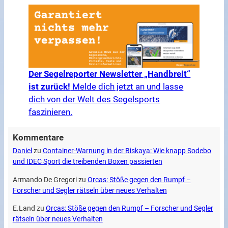
Der Segelreporter Newsletter „Handbreit“
ist zurück!
Melde dich jetzt an und lasse
dich von der Welt des Segelsports
faszinieren.
Kommentare
Daniel
zu
Container-Warnung in der Biskaya: Wie knapp Sodebo
und IDEC Sport die treibenden Boxen passierten
Armando De Gregori
zu
Orcas: Stöße gegen den Rumpf –
Forscher und Segler rätseln über neues Verhalten
E.Land
zu
Orcas: Stöße gegen den Rumpf – Forscher und Segler
rätseln über neues Verhalten