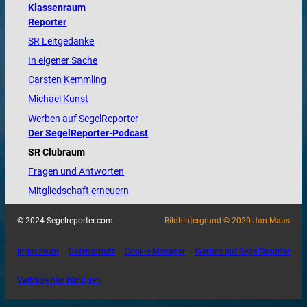
Klassenraum
Reporter
SR Leitgedanke
In eigener Sache
Carsten Kemmling
Michael Kunst
Werben auf SegelReporter
Der SegelReporter-Podcast
SR Clubraum
Fragen und Antworten
Mitgliedschaft erneuern
© 2024 Segelreporter.com
Bildhintergrund © 2020 Jan Maas
Impressum
Datenschutz
Cookie-Manager
Werben auf SegelReporter
Verträge hier kündigen