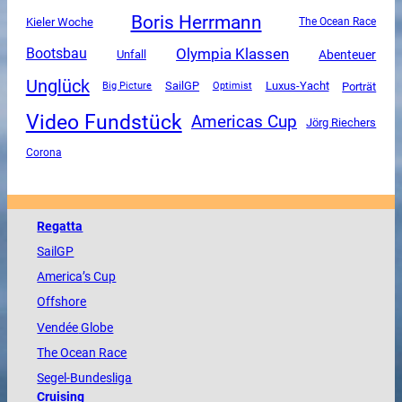
Boris Herrmann
Kieler Woche
The Ocean Race
Olympia Klassen
Bootsbau
Unfall
Abenteuer
Unglück
SailGP
Luxus-Yacht
Porträt
Big Picture
Optimist
Video Fundstück
Americas Cup
Jörg Riechers
Corona
Regatta
SailGP
America
’s Cup
Offshore
Vendée
Globe
The
Ocean
Race
Segel-Bundesliga
Cruising