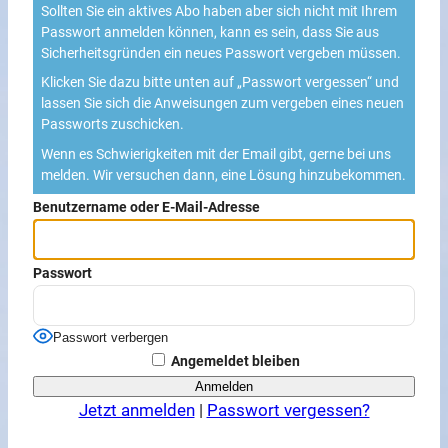
Sollten Sie ein aktives Abo haben aber sich nicht mit Ihrem
Passwort anmelden können, kann es sein, dass Sie aus
Sicherheitsgründen ein neues Passwort vergeben müssen.
Klicken Sie dazu bitte unten auf „Passwort vergessen“ und
lassen Sie sich die Anweisungen zum vergeben eines neuen
Passworts zuschicken.
Wenn es Schwierigkeiten mit der Email gibt, gerne bei uns
melden. Wir versuchen dann, eine Lösung hinzubekommen.
Benutzername oder E-Mail-Adresse
Passwort
Passwort verbergen
Angemeldet bleiben
Jetzt anmelden
|
Passwort vergessen?