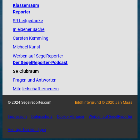
Klassenraum
Reporter
SR Leitgedanke
In eigener Sache
Carsten Kemmling
Michael Kunst
Werben auf SegelReporter
Der SegelReporter-Podcast
SR Clubraum
Fragen und Antworten
Mitgliedschaft erneuern
© 2024 Segelreporter.com
Bildhintergrund © 2020 Jan Maas
Impressum
Datenschutz
Cookie-Manager
Werben auf SegelReporter
Verträge hier kündigen