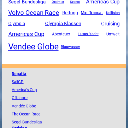
Americas Cup
Segel-Bundesliga
Optimist
Seenot
Volvo Ocean Race
Rettung
Mini Transat
Kollision
Olympia Klassen
Cruising
Olympia
America's Cup
Abenteuer
Luxus-Yacht
Umwelt
Vendee Globe
Blauwasser
Regatta
SailGP
America
’s Cup
Offshore
Vendée
Globe
The
Ocean
Race
Segel-Bundesliga