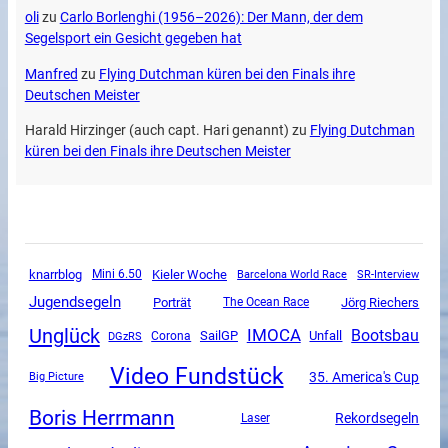
oli
zu
Carlo Borlenghi (1956–2026): Der Mann, der dem
Segelsport ein Gesicht gegeben hat
Manfred
zu
Flying Dutchman küren bei den Finals ihre
Deutschen Meister
Harald Hirzinger (auch capt. Hari genannt)
zu
Flying Dutchman
küren bei den Finals ihre Deutschen Meister
knarrblog
Mini 6.50
Kieler Woche
SR-Interview
Barcelona World Race
Jugendsegeln
Porträt
The Ocean Race
Jörg Riechers
Unglück
IMOCA
Bootsbau
SailGP
Unfall
DGzRS
Corona
Video Fundstück
35. America's Cup
Big Picture
Boris Herrmann
Rekordsegeln
Laser