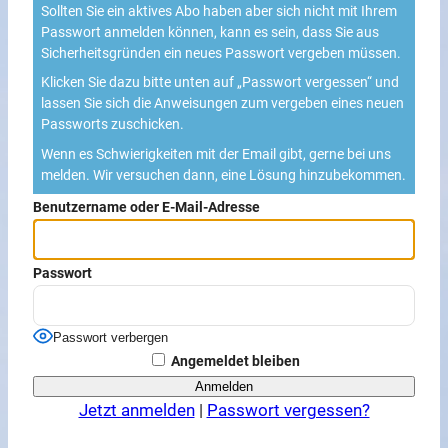
Sollten Sie ein aktives Abo haben aber sich nicht mit Ihrem
Passwort anmelden können, kann es sein, dass Sie aus
Sicherheitsgründen ein neues Passwort vergeben müssen.
Klicken Sie dazu bitte unten auf „Passwort vergessen“ und
lassen Sie sich die Anweisungen zum vergeben eines neuen
Passworts zuschicken.
Wenn es Schwierigkeiten mit der Email gibt, gerne bei uns
melden. Wir versuchen dann, eine Lösung hinzubekommen.
Benutzername oder E-Mail-Adresse
Passwort
Passwort verbergen
Angemeldet bleiben
Jetzt anmelden
|
Passwort vergessen?