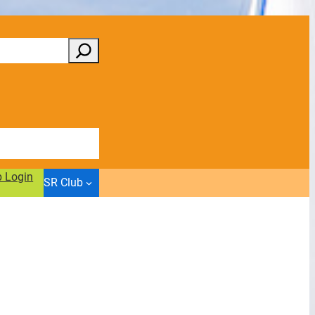
b Login
SR Club