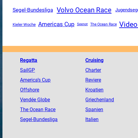
Volvo Ocean Race
Segel-Bundesliga
Jugendseg
Video
Americas Cup
Kieler Woche
The Ocean Race
Seenot
Regatta
Cruising
SailGP
Charter
America
’s Cup
Reviere
Offshore
Kroatien
Vendée
Globe
Griechenland
The
Ocean
Race
Spanien
Segel-Bundesliga
Italien