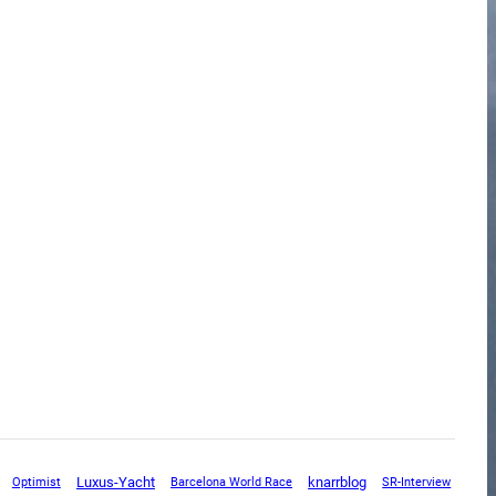
Luxus-Yacht
knarrblog
SR-Interview
Optimist
Barcelona World Race