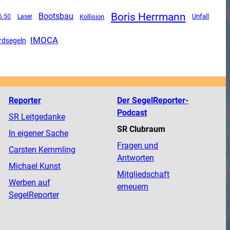
Boris Herrmann
Bootsbau
Unfall
6.50
Kollision
Laser
IMOCA
rdsegeln
Reporter
Der SegelReporter-
Podcast
SR Leitgedanke
SR Clubraum
In eigener Sache
Fragen und
Carsten Kemmling
Antworten
Michael Kunst
Mitgliedschaft
Werben auf
erneuern
SegelReporter