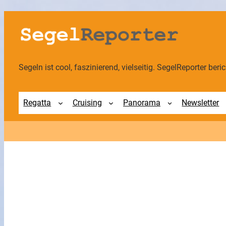
Zum
Inhalt
springen
Segeln ist cool, faszinierend, vielseitig. SegelReporter berich
Regatta
Cruising
Panorama
Newsletter