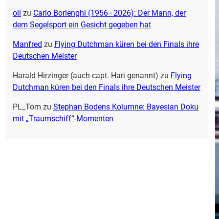
oli
zu
Carlo Borlenghi (1956–2026): Der Mann, der
dem Segelsport ein Gesicht gegeben hat
Manfred
zu
Flying Dutchman küren bei den Finals ihre
Deutschen Meister
Harald Hirzinger (auch capt. Hari genannt)
zu
Flying
Dutchman küren bei den Finals ihre Deutschen Meister
PL_Tom
zu
Stephan Bodens Kolumne: Bayesian Doku
mit „Traumschiff“-Momenten