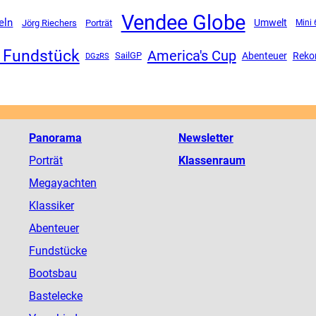
Vendee Globe
eln
Umwelt
Jörg Riechers
Porträt
Mini 
 Fundstück
America's Cup
SailGP
Abenteuer
Reko
DGzRS
Panorama
Newsletter
Porträt
Klassenraum
Megayachten
Klassiker
Abenteuer
Fundstücke
Bootsbau
Bastelecke