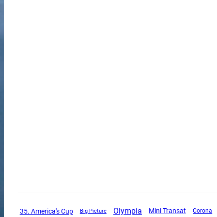
Olympia
Mini Transat
35. America's Cup
Corona
Big Picture