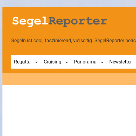
Zum
Inhalt
springen
Segeln ist cool, faszinierend, vielseitig. SegelReporter berich
Regatta
Cruising
Panorama
Newsletter