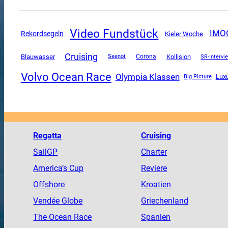
Video Fundstück
IMO
Rekordsegeln
Kieler Woche
Cruising
Blauwasser
Corona
Kollision
SR-Intervi
Seenot
Volvo Ocean Race
Olympia Klassen
Lux
Big Picture
Regatta
Cruising
SailGP
Charter
America
’s Cup
Reviere
Offshore
Kroatien
Vendée
Globe
Griechenland
The
Ocean
Race
Spanien