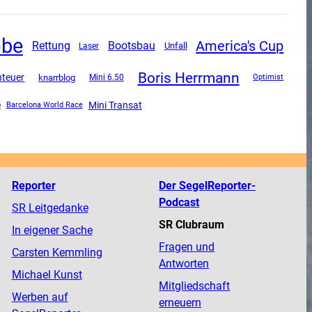
obe
America's Cup
Rettung
Bootsbau
Unfall
Laser
Boris Herrmann
teuer
knarrblog
Mini 6.50
Optimist
Mini Transat
e
Barcelona World Race
Reporter
Der SegelReporter-
Podcast
SR Leitgedanke
SR Clubraum
In eigener Sache
Fragen und
Carsten Kemmling
Antworten
Michael Kunst
Mitgliedschaft
Werben auf
erneuern