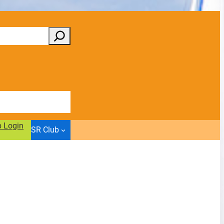
b Login
SR Club