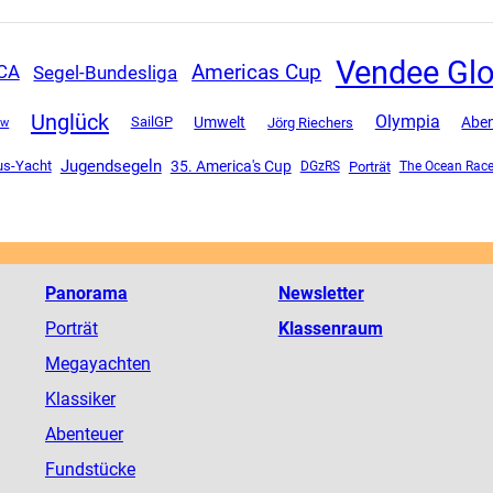
Vendee Gl
Americas Cup
Segel-Bundesliga
CA
Unglück
Olympia
SailGP
Umwelt
Aben
ew
Jörg Riechers
Jugendsegeln
us-Yacht
35. America's Cup
DGzRS
Porträt
The Ocean Rac
Panorama
Newsletter
Porträt
Klassenraum
Megayachten
Klassiker
Abenteuer
Fundstücke