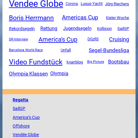
Vendee Globe
Luxus-Yacht
Corona
Jörg Riechers
Boris Herrmann
Americas Cup
Kieler Woche
Rettung
Jugendsegeln
Rekordsegeln
SailGP
Kollision
America's Cup
Cruising
SR-Interview
DGzRS
Segel-Bundesliga
Unfall
Barcelona World Race
Video Fundstück
Bootsbau
knarrblog
Big Picture
Olympia Klassen
Olympia
Regatta
SailGP
America
’s Cup
Offshore
Vendée
Globe