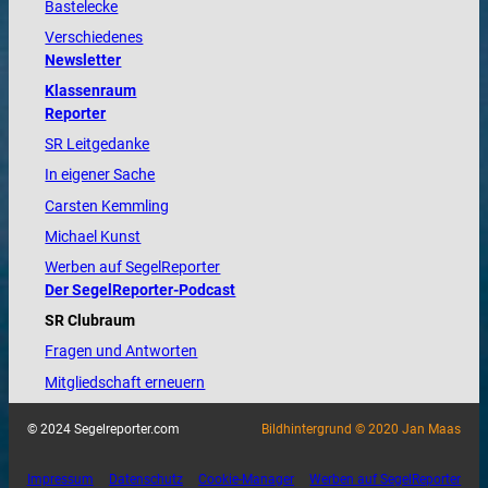
Bastelecke
Verschiedenes
Newsletter
Klassenraum
Reporter
SR Leitgedanke
In eigener Sache
Carsten Kemmling
Michael Kunst
Werben auf SegelReporter
Der SegelReporter-Podcast
SR Clubraum
Fragen und Antworten
Mitgliedschaft erneuern
© 2024 Segelreporter.com
Bildhintergrund © 2020 Jan Maas
Impressum
Datenschutz
Cookie-Manager
Werben auf SegelReporter