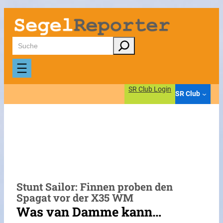
Zum
Inhalt
springen
Suchen
SR Club Login
SR Club
Stunt Sailor: Finnen proben den
Spagat vor der X35 WM
Was van Damme kann…