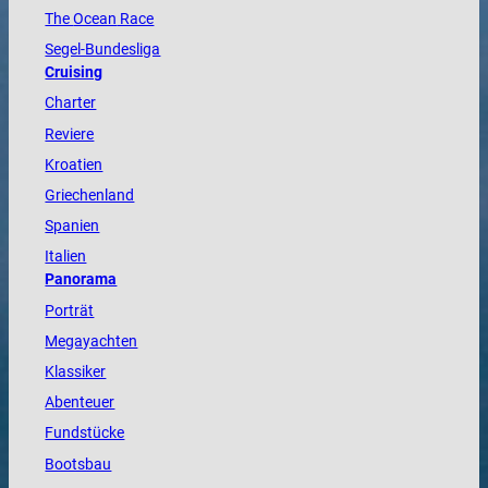
The
Ocean
Race
Segel-Bundesliga
Cruising
Charter
Reviere
Kroatien
Griechenland
Spanien
Italien
Panorama
Porträt
Megayachten
Klassiker
Abenteuer
Fundstücke
Bootsbau