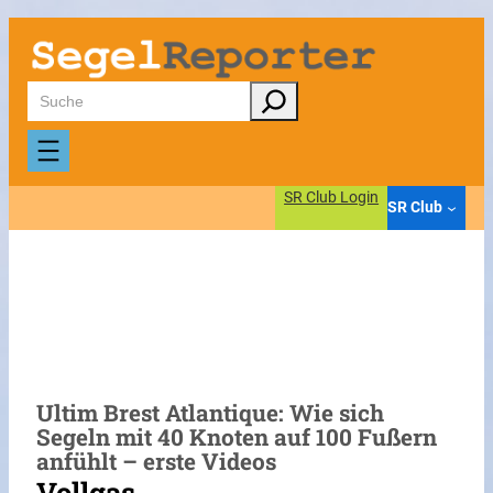
Zum
Inhalt
springen
Suchen
SR Club Login
SR Club
Ultim Brest Atlantique: Wie sich
Segeln mit 40 Knoten auf 100 Fußern
anfühlt – erste Videos
Vollgas