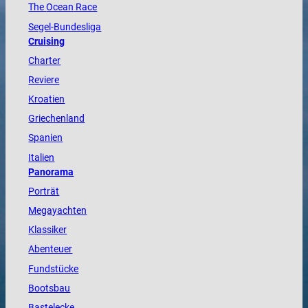
The
Ocean
Race
Segel-Bundesliga
Cruising
Charter
Reviere
Kroatien
Griechenland
Spanien
Italien
Panorama
Porträt
Megayachten
Klassiker
Abenteuer
Fundstücke
Bootsbau
Bastelecke