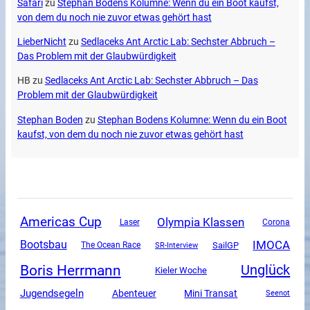
Safari
zu
Stephan Bodens Kolumne: Wenn du ein Boot kaufst,
von dem du noch nie zuvor etwas gehört hast
LieberNicht
zu
Sedlaceks Ant Arctic Lab: Sechster Abbruch –
Das Problem mit der Glaubwürdigkeit
HB
zu
Sedlaceks Ant Arctic Lab: Sechster Abbruch – Das
Problem mit der Glaubwürdigkeit
Stephan Boden
zu
Stephan Bodens Kolumne: Wenn du ein Boot
kaufst, von dem du noch nie zuvor etwas gehört hast
Americas Cup
Olympia Klassen
Corona
Laser
IMOCA
Bootsbau
SailGP
The Ocean Race
SR-Interview
Boris Herrmann
Unglück
Kieler Woche
Jugendsegeln
Mini Transat
Abenteuer
Seenot