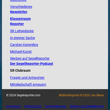
Verschiedenes
Newsletter
Klassenraum
Reporter
SR Leitgedanke
In eigener Sache
Carsten Kemmling
Michael Kunst
Werben auf SegelReporter
Der SegelReporter-Podcast
SR Clubraum
Fragen und Antworten
Mitgliedschaft erneuern
© 2024 Segelreporter.com
Bildhintergrund © 2020 Jan Maas
Impressum
Datenschutz
Cookie-Manager
Werben auf SegelReporter