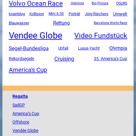
Volvo Ocean Race
DGzRS
Optimist
Big Picture
Umwelt
knarrblog
Kollision
Mini 6.50
Porträt
Jörg Riechers
Rettung
Blauwasser
Barcelona World Race
Vendee Globe
Video Fundstück
Segel-Bundesliga
Olympia
Unfall
Luxus-Yacht
Cruising
Rekordsegeln
35. America's Cup
America's Cup
Regatta
SailGP
America
’s Cup
Offshore
Vendée
Globe