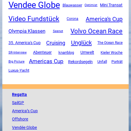
Vendee Globe
Mini Transat
Blauwasser
Optimist
Video Fundstück
America's Cup
Corona
Volvo Ocean Race
Olympia Klassen
Seenot
Unglück
Cruising
35. America's Cup
The Ocean Race
Abenteuer
Umwelt
SR-Interview
knarrblog
Kieler Woche
Americas Cup
Rekordsegeln
Unfall
Porträt
Big Picture
Luxus-Yacht
Regatta
SailGP
America
’s Cup
Offshore
Vendée
Globe