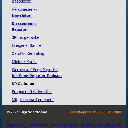
Bastelecke
Verschiedenes
Newsletter
Klassenraum
Reporter
SR Leitgedanke
In eigener Sache
Carsten Kemmling
Michael Kunst
Werben auf SegelReporter
Der SegelReporter-Podcast
SR Clubraum
Fragen und Antworten
Mitgliedschaft erneuern
© 2024 Segelreporter.com
Bildhintergrund © 2020 Jan Maas
Impressum
Datenschutz
Cookie-Manager
Werben auf SegelReporter