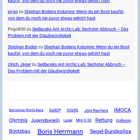
kaufst, von dem du noch nie zuvor etwas gehört hast
jorgo
zu
Stephan Bodens Kolumne: Wenn du ein Boot kaufst,
von dem du noch nie zuvor etwas gehört hast
Pogo850
zu
Sedlaceks Ant Arctic Lab: Sechster Abbruch – Das
Problem mit der Glaubwürdigkeit
Stephan Boden
zu
Stephan Bodens Kolumne: Wenn du ein Boot
kaufst, von dem du noch nie zuvor etwas gehört hast
Ulrich Jäger
zu
Sedlaceks Ant Arctic Lab: Sechster Abbruch –
Das Problem mit der Glaubwürdigkeit
IMOCA
SailGP
DGzRS
Jörg Riechers
Barcelona World Race
Olympia
Rettung
Jugendsegeln
Mini 6.50
Kollision
Laser
Boris Herrmann
Segel-Bundesliga
Bootsbau