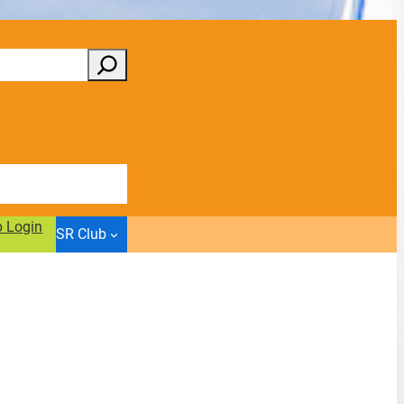
b Login
SR Club