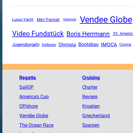
Vendee Globe
Mini Transat
Luxus-Yacht
Optimist
Video Fundstück
Boris Herrmann
35. Americ
Olympia
IMOCA
Jugendsegeln
Bootsbau
Kollision
Corona
Regatta
Cruising
SailGP
Charter
America
’s Cup
Reviere
Offshore
Kroatien
Vendée
Globe
Griechenland
The
Ocean
Race
Spanien