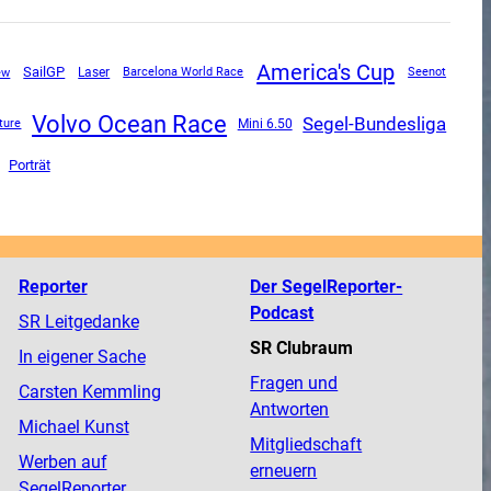
America's Cup
SailGP
ew
Laser
Barcelona World Race
Seenot
Volvo Ocean Race
Segel-Bundesliga
Mini 6.50
ture
Porträt
Reporter
Der SegelReporter-
Podcast
SR Leitgedanke
SR Clubraum
In eigener Sache
Fragen und
Carsten Kemmling
Antworten
Michael Kunst
Mitgliedschaft
Werben auf
erneuern
SegelReporter