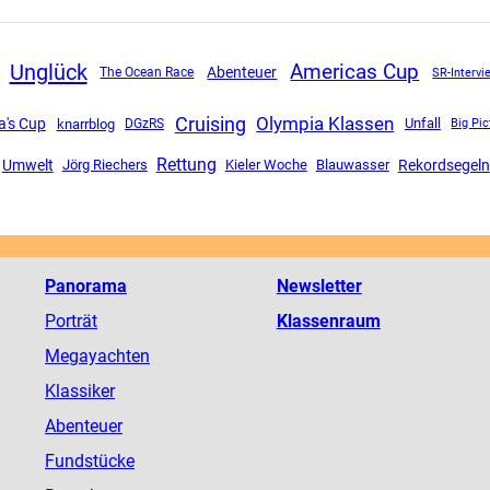
Unglück
Americas Cup
Abenteuer
The Ocean Race
SR-Intervi
Cruising
Olympia Klassen
a's Cup
Unfall
knarrblog
DGzRS
Big Pic
Rettung
Umwelt
Rekordsegeln
Jörg Riechers
Kieler Woche
Blauwasser
Panorama
Newsletter
Porträt
Klassenraum
Megayachten
Klassiker
Abenteuer
Fundstücke