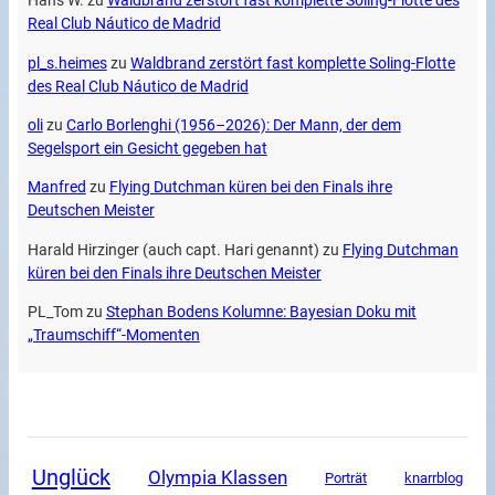
Hans W.
zu
Waldbrand zerstört fast komplette Soling-Flotte des
Real Club Náutico de Madrid
pl_s.heimes
zu
Waldbrand zerstört fast komplette Soling-Flotte
des Real Club Náutico de Madrid
oli
zu
Carlo Borlenghi (1956–2026): Der Mann, der dem
Segelsport ein Gesicht gegeben hat
Manfred
zu
Flying Dutchman küren bei den Finals ihre
Deutschen Meister
Harald Hirzinger (auch capt. Hari genannt)
zu
Flying Dutchman
küren bei den Finals ihre Deutschen Meister
PL_Tom
zu
Stephan Bodens Kolumne: Bayesian Doku mit
„Traumschiff“-Momenten
Unglück
Olympia Klassen
Porträt
knarrblog