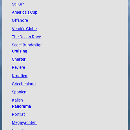
SailGP
America
’s Cup
Offshore
Vendée
Globe
The
Ocean
Race
Segel-Bundesliga
Cruising
Charter
Reviere
Kroatien
Griechenland
Spanien
Italien
Panorama
Porträt
Megayachten