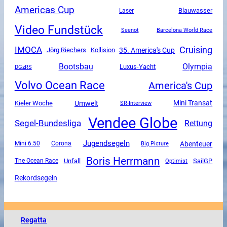
Americas Cup
Blauwasser
Laser
Video Fundstück
Seenot
Barcelona World Race
Cruising
IMOCA
35. America's Cup
Jörg Riechers
Kollision
Olympia
Bootsbau
Luxus-Yacht
DGzRS
Volvo Ocean Race
America's Cup
Mini Transat
Umwelt
Kieler Woche
SR-Interview
Vendee Globe
Segel-Bundesliga
Rettung
Jugendsegeln
Abenteuer
Mini 6.50
Corona
Big Picture
Boris Herrmann
Unfall
SailGP
The Ocean Race
Optimist
Rekordsegeln
Regatta