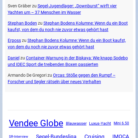
Sven Gräber
zu
Segel-Jugendlager: „Downburst“ wirft vier
Yachten um – 37 Menschen im Wasser
Stephan Boden
zu
Stephan Bodens Kolumne: Wenn du ein Boot
kaufst, von dem du noch nie zuvor etwas gehört hast
Erposs
zu
Stephan Bodens Kolumne: Wenn du ein Boot kaufst,
von dem du noch nie zuvor etwas gehört hast
Daniel
zu
Container-Warnung in der Biskaya: Wie knapp Sodebo
und IDEC Sport die treibenden Boxen passierten
Armando De Gregori
zu
Orcas: Stöße gegen den Rumpf –
Forscher und Segler rätseln über neues Verhalten
Vendee Globe
Luxus-Yacht
Blauwasser
Mini 6.50
Segel-Bundesliga
Cruising
IMOCA
SR-Interview