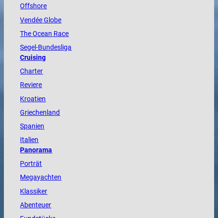
Offshore
Vendée
Globe
The
Ocean
Race
Segel-Bundesliga
Cruising
Charter
Reviere
Kroatien
Griechenland
Spanien
Italien
Panorama
Porträt
Megayachten
Klassiker
Abenteuer