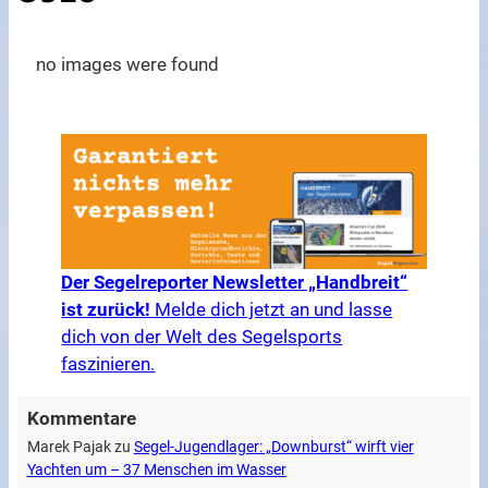
no images were found
Der Segelreporter Newsletter „Handbreit“
ist zurück!
Melde dich jetzt an und lasse
dich von der Welt des Segelsports
faszinieren.
Kommentare
Marek Pajak
zu
Segel-Jugendlager: „Downburst“ wirft vier
Yachten um – 37 Menschen im Wasser