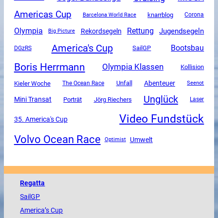
Americas Cup
knarrblog
Corona
Barcelona World Race
Olympia
Rettung
Jugendsegeln
Rekordsegeln
Big Picture
America's Cup
Bootsbau
SailGP
DGzRS
Boris Herrmann
Olympia Klassen
Kollision
Unfall
Abenteuer
Kieler Woche
The Ocean Race
Seenot
Unglück
Mini Transat
Porträt
Jörg Riechers
Laser
Video Fundstück
35. America's Cup
Volvo Ocean Race
Umwelt
Optimist
Regatta
SailGP
America
’s Cup