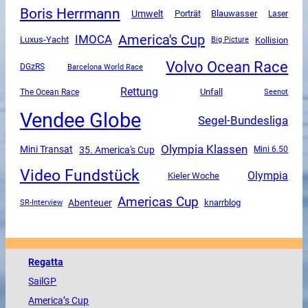
Boris Herrmann
Umwelt
Porträt
Blauwasser
Laser
America's Cup
IMOCA
Luxus-Yacht
Kollision
Big Picture
Volvo Ocean Race
DGzRS
Barcelona World Race
Rettung
Unfall
The Ocean Race
Seenot
Vendee Globe
Segel-Bundesliga
Olympia Klassen
Mini Transat
35. America's Cup
Mini 6.50
Video Fundstück
Olympia
Kieler Woche
Americas Cup
Abenteuer
SR-Interview
knarrblog
Regatta
SailGP
America
’s Cup