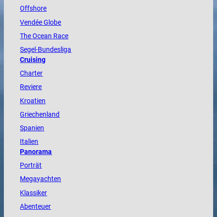
Offshore
Vendée
Globe
The
Ocean
Race
Segel-Bundesliga
Cruising
Charter
Reviere
Kroatien
Griechenland
Spanien
Italien
Panorama
Porträt
Megayachten
Klassiker
Abenteuer