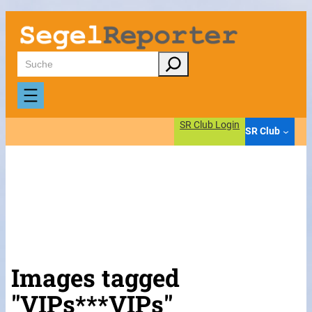
Suchen
SR Club Login
SR Club
Images tagged
"VIPs***VIPs"