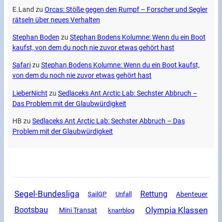
E.Land
zu
Orcas: Stöße gegen den Rumpf – Forscher und Segler
rätseln über neues Verhalten
Stephan Boden
zu
Stephan Bodens Kolumne: Wenn du ein Boot
kaufst, von dem du noch nie zuvor etwas gehört hast
Safari
zu
Stephan Bodens Kolumne: Wenn du ein Boot kaufst,
von dem du noch nie zuvor etwas gehört hast
LieberNicht
zu
Sedlaceks Ant Arctic Lab: Sechster Abbruch –
Das Problem mit der Glaubwürdigkeit
HB
zu
Sedlaceks Ant Arctic Lab: Sechster Abbruch – Das
Problem mit der Glaubwürdigkeit
Segel-Bundesliga
Rettung
SailGP
Unfall
Abenteuer
Olympia Klassen
Bootsbau
Mini Transat
knarrblog