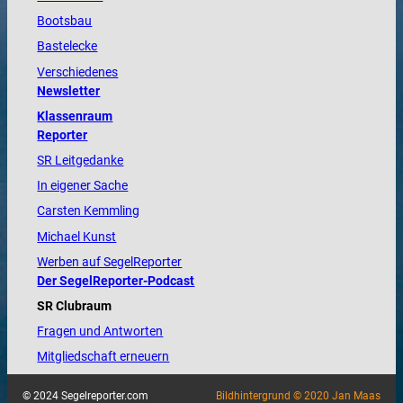
Bootsbau
Bastelecke
Verschiedenes
Newsletter
Klassenraum
Reporter
SR Leitgedanke
In eigener Sache
Carsten Kemmling
Michael Kunst
Werben auf SegelReporter
Der SegelReporter-Podcast
SR Clubraum
Fragen und Antworten
Mitgliedschaft erneuern
© 2024 Segelreporter.com
Bildhintergrund © 2020 Jan Maas