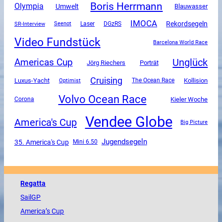
Boris Herrmann
Olympia
Umwelt
Blauwasser
IMOCA
Rekordsegeln
SR-Interview
DGzRS
Seenot
Laser
Video Fundstück
Barcelona World Race
Unglück
Americas Cup
Jörg Riechers
Porträt
Cruising
Luxus-Yacht
The Ocean Race
Kollision
Optimist
Volvo Ocean Race
Corona
Kieler Woche
Vendee Globe
America's Cup
Big Picture
Jugendsegeln
35. America's Cup
Mini 6.50
Regatta
SailGP
America
’s Cup