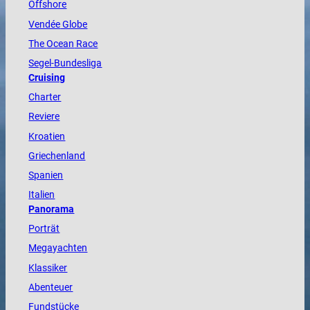
Offshore
Vendée
Globe
The
Ocean
Race
Segel-Bundesliga
Cruising
Charter
Reviere
Kroatien
Griechenland
Spanien
Italien
Panorama
Porträt
Megayachten
Klassiker
Abenteuer
Fundstücke