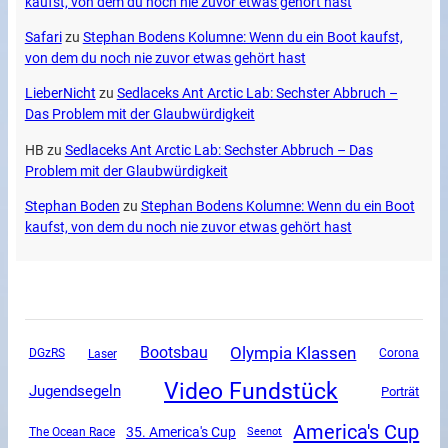
kaufst, von dem du noch nie zuvor etwas gehört hast
Safari
zu
Stephan Bodens Kolumne: Wenn du ein Boot kaufst,
von dem du noch nie zuvor etwas gehört hast
LieberNicht
zu
Sedlaceks Ant Arctic Lab: Sechster Abbruch –
Das Problem mit der Glaubwürdigkeit
HB
zu
Sedlaceks Ant Arctic Lab: Sechster Abbruch – Das
Problem mit der Glaubwürdigkeit
Stephan Boden
zu
Stephan Bodens Kolumne: Wenn du ein Boot
kaufst, von dem du noch nie zuvor etwas gehört hast
Olympia Klassen
Bootsbau
DGzRS
Corona
Laser
Video Fundstück
Jugendsegeln
Porträt
America's Cup
35. America's Cup
The Ocean Race
Seenot