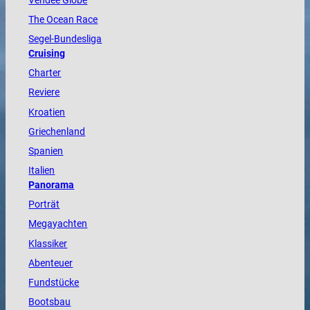
Vendée
Globe
The
Ocean
Race
Segel-Bundesliga
Cruising
Charter
Reviere
Kroatien
Griechenland
Spanien
Italien
Panorama
Porträt
Megayachten
Klassiker
Abenteuer
Fundstücke
Bootsbau