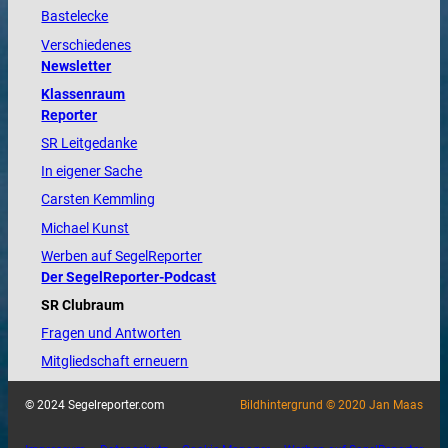
Bastelecke
Verschiedenes
Newsletter
Klassenraum
Reporter
SR Leitgedanke
In eigener Sache
Carsten Kemmling
Michael Kunst
Werben auf SegelReporter
Der SegelReporter-Podcast
SR Clubraum
Fragen und Antworten
Mitgliedschaft erneuern
© 2024 Segelreporter.com
Bildhintergrund © 2020 Jan Maas