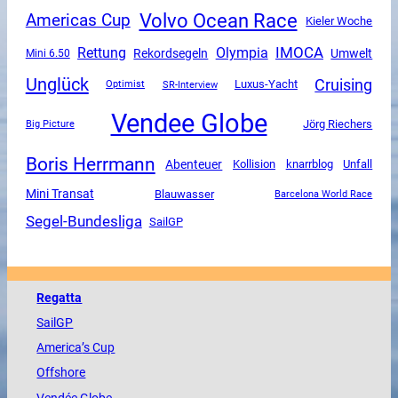
Volvo Ocean Race
Americas Cup
Kieler Woche
Rettung
Olympia
IMOCA
Rekordsegeln
Umwelt
Mini 6.50
Unglück
Cruising
Luxus-Yacht
SR-Interview
Optimist
Vendee Globe
Jörg Riechers
Big Picture
Boris Herrmann
Abenteuer
Unfall
Kollision
knarrblog
Mini Transat
Blauwasser
Barcelona World Race
Segel-Bundesliga
SailGP
Regatta
SailGP
America
’s Cup
Offshore