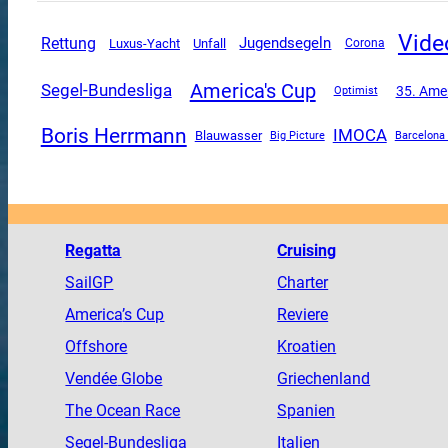
Vide
Rettung
Jugendsegeln
Luxus-Yacht
Unfall
Corona
America's Cup
Segel-Bundesliga
35. Amer
Optimist
Boris Herrmann
IMOCA
Blauwasser
Big Picture
Barcelona
Regatta
Cruising
SailGP
Charter
America
’s Cup
Reviere
Offshore
Kroatien
Vendée
Globe
Griechenland
The
Ocean
Race
Spanien
Segel-Bundesliga
Italien