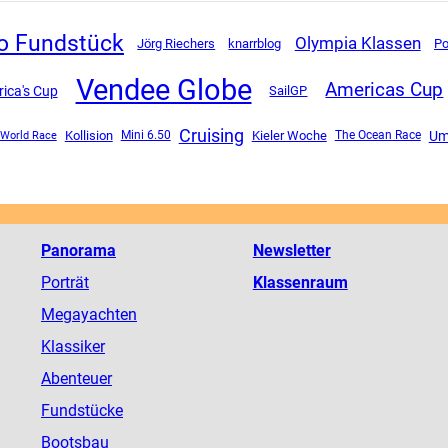
o Fundstück
Olympia Klassen
Jörg Riechers
knarrblog
Po
Vendee Globe
Americas Cup
ica's Cup
SailGP
Cruising
Um
Kollision
Mini 6.50
Kieler Woche
The Ocean Race
 World Race
Panorama
Newsletter
Porträt
Klassenraum
Megayachten
Klassiker
Abenteuer
Fundstücke
Bootsbau