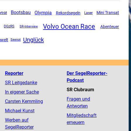
Olympia
Bootsbau
Mini Transat
Rekordsegeln
rträt
Laser
Volvo Ocean Race
Abenteuer
DGzRS
SR-Interview
Unglück
welt
Seenot
Reporter
Der SegelReporter-
Podcast
SR Leitgedanke
SR Clubraum
In eigener Sache
Fragen und
Carsten Kemmling
Antworten
Michael Kunst
Mitgliedschaft
Werben auf
erneuern
SegelReporter