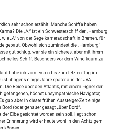
rklich sehr schön erzählt..Manche Schiffe haben
 Karma? Die „A.“ ist ein Schwesterschiff der „Hamburg
e, wie „A“ von der Segelkameradschaft in Bremen, für
ünde gebaut. Obwohl sich zumindest die „Hamburg“
sse gut schlug, war sie ein sicheres, aber mit ihrem
 schnelles Schiff. Besonders vor dem Wind kaum zu
uf habe ich vom ersten bis zum letzten Tag im
te ist übrigens einige Jahre später aus der JVA
. Die Reise über den Atlantik, mit einem Eigner der
ich gefangenen, höchst unsympathische Navigator,
s gab aber in dieser frühen Aussteiger-Zeit einige
an Bord (oder genauer gesagt „über Bord“.
der Elbe gesichtet worden sein soll, liegt schon
ner Erinnerung wird er heute wohl in den Achtzigern
en können.