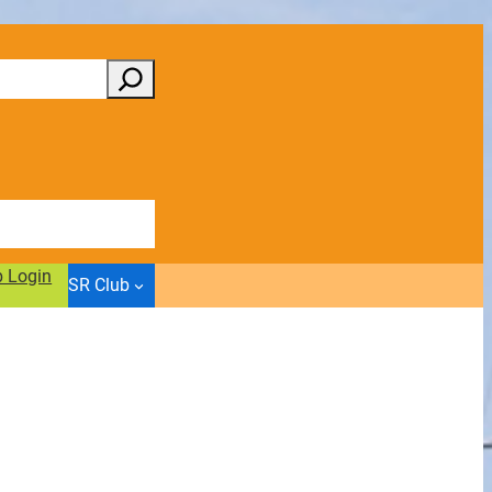
b Login
SR Club