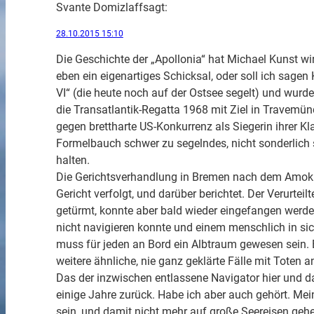
Svante Domizlaff
sagt:
28.10.2015 15:10
Die Geschichte der „Apollonia“ hat Michael Kunst wi
eben ein eigenartiges Schicksal, oder soll ich sagen
VI“ (die heute noch auf der Ostsee segelt) und wurd
die Transatlantik-Regatta 1968 mit Ziel in Travem
gegen brettharte US-Konkurrenz als Siegerin ihrer Kla
Formelbauch schwer zu segelndes, nicht sonderlich
halten.
Die Gerichtsverhandlung in Bremen nach dem Amokla
Gericht verfolgt, und darüber berichtet. Der Verurteil
getürmt, konnte aber bald wieder eingefangen werden
nicht navigieren konnte und einem menschlich in s
muss für jeden an Bord ein Albtraum gewesen sein. E
weitere ähnliche, nie ganz geklärte Fälle mit Toten 
Das der inzwischen entlassene Navigator hier und da 
einige Jahre zurück. Habe ich aber auch gehört. Mei
sein, und damit nicht mehr auf große Seereisen geh