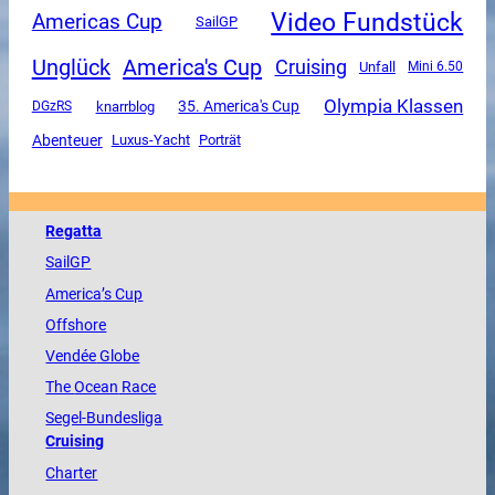
Video Fundstück
Americas Cup
SailGP
Unglück
America's Cup
Cruising
Unfall
Mini 6.50
Olympia Klassen
35. America's Cup
DGzRS
knarrblog
Abenteuer
Luxus-Yacht
Porträt
Regatta
SailGP
America
’s Cup
Offshore
Vendée
Globe
The
Ocean
Race
Segel-Bundesliga
Cruising
Charter