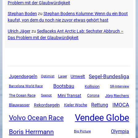
Problem mit der Glaubwürdigkeit
Stephan Boden
zu
Stephan Bodens Kolumne: Wenn du ein Boot
kaufst, von dem du noch nie zuvor etwas gehört hast
Ulrich Jäger
zu
Sedlaceks Ant Arctic Lab: Sechster Abbruch –
Das Problem mit der Glaubwürdigkeit
Segel-Bundesliga
Jugendsegeln
Umwelt
Optimist
Laser
Bootsbau
Kollision
SR-Interview
Barcelona World Race
Mini Transat
The Ocean Race
Corona
Jörg Riechers
Seenot
Rettung
IMOCA
Rekordsegeln
Blauwasser
Kieler Woche
Vendee Globe
Volvo Ocean Race
Boris Herrmann
Olympia
Big Picture