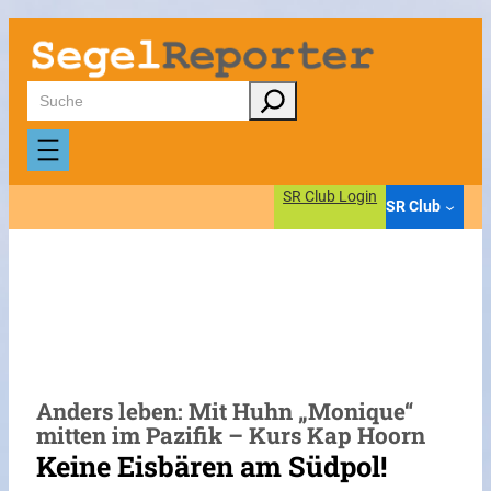
Zum
Inhalt
springen
Suchen
SR Club Login
SR Club
Anders leben: Mit Huhn „Monique“
mitten im Pazifik – Kurs Kap Hoorn
Keine Eisbären am Südpol!