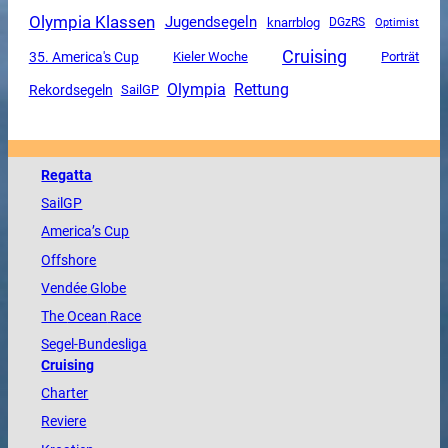
Olympia Klassen
Jugendsegeln
knarrblog
DGzRS
Optimist
Cruising
35. America's Cup
Kieler Woche
Porträt
Olympia
Rettung
Rekordsegeln
SailGP
Regatta
SailGP
America
’s Cup
Offshore
Vendée
Globe
The
Ocean
Race
Segel-Bundesliga
Cruising
Charter
Reviere