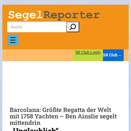
Zum
Inhalt
springen
Suchen
SR Club Login
SR Club
Barcolana: Größte Regatta der Welt
mit 1758 Yachten – Ben Ainslie segelt
mittendrin
„Unglaublich“