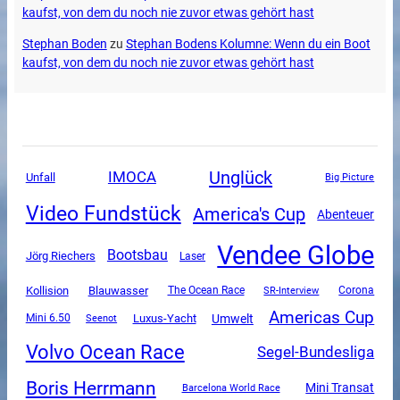
kaufst, von dem du noch nie zuvor etwas gehört hast
Stephan Boden
zu
Stephan Bodens Kolumne: Wenn du ein Boot
kaufst, von dem du noch nie zuvor etwas gehört hast
Unglück
IMOCA
Unfall
Big Picture
Video Fundstück
America's Cup
Abenteuer
Vendee Globe
Bootsbau
Jörg Riechers
Laser
Kollision
Blauwasser
The Ocean Race
SR-Interview
Corona
Americas Cup
Luxus-Yacht
Umwelt
Mini 6.50
Seenot
Volvo Ocean Race
Segel-Bundesliga
Boris Herrmann
Mini Transat
Barcelona World Race