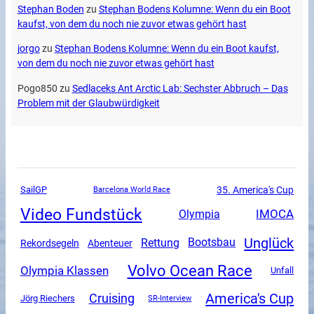
Stephan Boden
zu
Stephan Bodens Kolumne: Wenn du ein Boot
kaufst, von dem du noch nie zuvor etwas gehört hast
jorgo
zu
Stephan Bodens Kolumne: Wenn du ein Boot kaufst,
von dem du noch nie zuvor etwas gehört hast
Pogo850
zu
Sedlaceks Ant Arctic Lab: Sechster Abbruch – Das
Problem mit der Glaubwürdigkeit
SailGP
35. America's Cup
Barcelona World Race
Video Fundstück
Olympia
IMOCA
Unglück
Rettung
Bootsbau
Rekordsegeln
Abenteuer
Volvo Ocean Race
Olympia Klassen
Unfall
America's Cup
Cruising
Jörg Riechers
SR-Interview