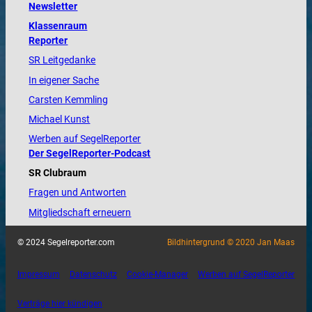
Newsletter
Klassenraum
Reporter
SR Leitgedanke
In eigener Sache
Carsten Kemmling
Michael Kunst
Werben auf SegelReporter
Der SegelReporter-Podcast
SR Clubraum
Fragen und Antworten
Mitgliedschaft erneuern
© 2024 Segelreporter.com
Bildhintergrund © 2020 Jan Maas
Impressum
Datenschutz
Cookie-Manager
Werben auf SegelReporter
Verträge hier kündigen