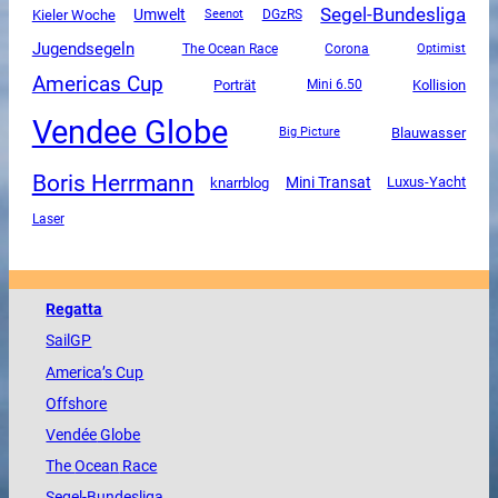
Segel-Bundesliga
Umwelt
Kieler Woche
DGzRS
Seenot
Jugendsegeln
The Ocean Race
Corona
Optimist
Americas Cup
Porträt
Mini 6.50
Kollision
Vendee Globe
Blauwasser
Big Picture
Boris Herrmann
Mini Transat
Luxus-Yacht
knarrblog
Laser
Regatta
SailGP
America
’s Cup
Offshore
Vendée
Globe
The
Ocean
Race
Segel-Bundesliga