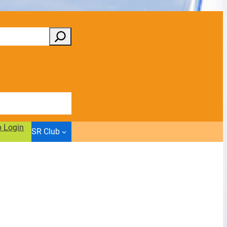
b Login
SR Club