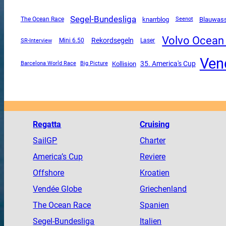
Segel-Bundesliga
The Ocean Race
knarrblog
Blauwas
Seenot
Volvo Ocean
Rekordsegeln
SR-Interview
Mini 6.50
Laser
Ven
35. America's Cup
Kollision
Barcelona World Race
Big Picture
Regatta
Cruising
SailGP
Charter
America
’s Cup
Reviere
Offshore
Kroatien
Vendée
Globe
Griechenland
The
Ocean
Race
Spanien
Segel-Bundesliga
Italien