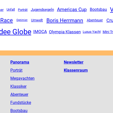
V
Americas Cup
Jugendsegeln
Bootsbau
Unfall
ser
Porträt
 Race
Boris Herrmann
Cru
Umwelt
Abenteuer
Optimist
dee Globe
Olympia Klassen
IMOCA
Mini T
Luxus-Yacht
Panorama
Newsletter
Porträt
Klassenraum
Megayachten
Klassiker
Abenteuer
Fundstücke
Bootsbau