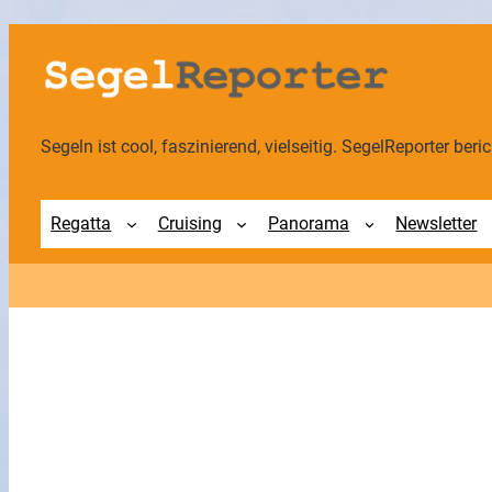
Zum
Inhalt
springen
Segeln ist cool, faszinierend, vielseitig. SegelReporter berich
Regatta
Cruising
Panorama
Newsletter