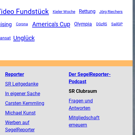
ideo Fundstück
Rettung
Kieler Woche
Jörg Riechers
America's Cup
ising
Olympia
SailGP
Corona
DGzRS
Unglück
ransat
Reporter
Der SegelReporter-
Podcast
SR Leitgedanke
SR Clubraum
In eigener Sache
Fragen und
Carsten Kemmling
Antworten
Michael Kunst
Mitgliedschaft
Werben auf
erneuern
SegelReporter