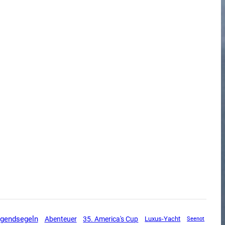
gendsegeln
Abenteuer
35. America's Cup
Luxus-Yacht
Seenot