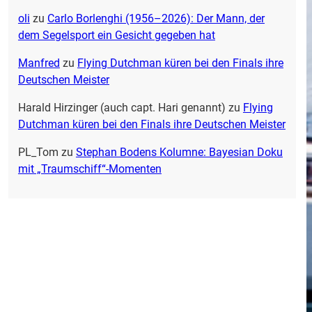
oli
zu
Carlo Borlenghi (1956–2026): Der Mann, der
dem Segelsport ein Gesicht gegeben hat
Manfred
zu
Flying Dutchman küren bei den Finals ihre
Deutschen Meister
Harald Hirzinger (auch capt. Hari genannt)
zu
Flying
Dutchman küren bei den Finals ihre Deutschen Meister
PL_Tom
zu
Stephan Bodens Kolumne: Bayesian Doku
mit „Traumschiff“-Momenten