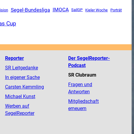
Segel-Bundesliga
IMOCA
SailGP
lision
Kieler Woche
Porträt
as Cup
Reporter
Der SegelReporter-
Podcast
SR Leitgedanke
SR Clubraum
In eigener Sache
Fragen und
Carsten Kemmling
Antworten
Michael Kunst
Mitgliedschaft
Werben auf
erneuern
SegelReporter