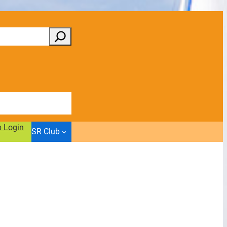
b Login
SR Club