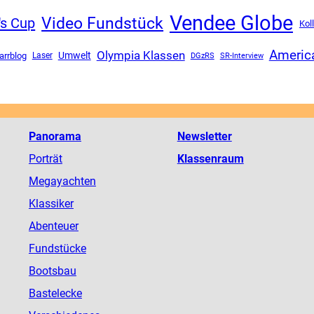
Vendee Globe
Video Fundstück
's Cup
Kol
Americ
Olympia Klassen
Umwelt
arrblog
DGzRS
SR-Interview
Laser
Panorama
Newsletter
Porträt
Klassenraum
Megayachten
Klassiker
Abenteuer
Fundstücke
Bootsbau
Bastelecke