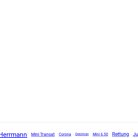
 Herrmann
Rettung
Ju
Mini Transat
Corona
Mini 6.50
Optimist