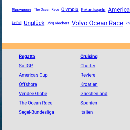
America
Olympia
Rekordsegeln
Blauwasser
The Ocean Race
Volvo Ocean Race
Unglück
Unfall
Jörg Riechers
kn
Regatta
Cruising
SailGP
Charter
America
’s Cup
Reviere
Offshore
Kroatien
Vendée
Globe
Griechenland
The
Ocean
Race
Spanien
Segel-Bundesliga
Italien