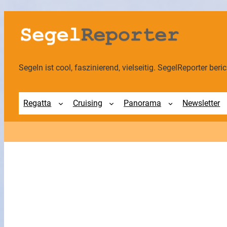
Zum
Inhalt
springen
Segeln ist cool, faszinierend, vielseitig. SegelReporter berich
Regatta
Cruising
Panorama
Newsletter