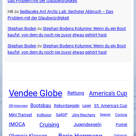
Das Problem mit der Glaubwürdigkeit
HB
zu
Sedlaceks Ant Arctic Lab: Sechster Abbruch – Das
Problem mit der Glaubwürdigkeit
Stephan Boden
zu
Stephan Bodens Kolumne: Wenn du ein Boot
kaufst, von dem du noch nie zuvor etwas gehört hast
Stephan Boden
zu
Stephan Bodens Kolumne: Wenn du ein Boot
kaufst, von dem du noch nie zuvor etwas gehört hast
Vendee Globe
America's Cup
Rettung
Bootsbau
Rekordsegeln
35. America's Cup
SR-Interview
Laser
Mini Transat
SailGP
Kollision
Jörg Riechers
Corona
Seenot
Cruising
IMOCA
Jugendsegeln
Porträt
Boris Herrmann
Olympia Klassen
Optimist