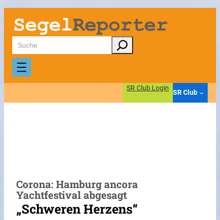
Zum
Inhalt
springen
Suchen
SR Club Login
SR Club
Corona: Hamburg ancora
Yachtfestival abgesagt
„Schweren Herzens“