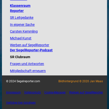
Klassenraum
Reporter
SR Leitgedanke
In eigener Sache
Carsten Kemmling
Michael Kunst
Werben auf SegelReporter
Der SegelReporter-Podcast
SR Clubraum
Fragen und Antworten
Mitgliedschaft erneuern
© 2024 Segelreporter.com
Bildhintergrund © 2020 Jan Maas
Impressum
Datenschutz
Cookie-Manager
Werben auf SegelReporter
Verträge hier kündigen