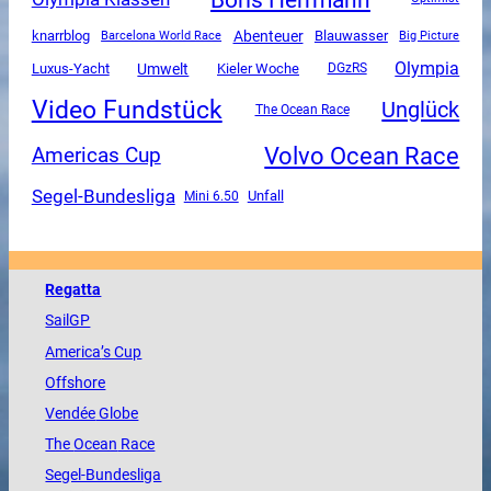
Abenteuer
knarrblog
Blauwasser
Barcelona World Race
Big Picture
Olympia
Luxus-Yacht
Umwelt
Kieler Woche
DGzRS
Video Fundstück
Unglück
The Ocean Race
Volvo Ocean Race
Americas Cup
Segel-Bundesliga
Unfall
Mini 6.50
Regatta
SailGP
America
’s Cup
Offshore
Vendée
Globe
The
Ocean
Race
Segel-Bundesliga