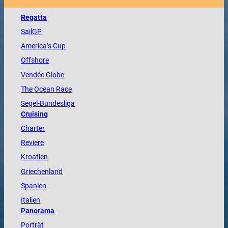
Regatta
SailGP
America
’s Cup
Offshore
Vendée
Globe
The
Ocean
Race
Segel-Bundesliga
Cruising
Charter
Reviere
Kroatien
Griechenland
Spanien
Italien
Panorama
Porträt