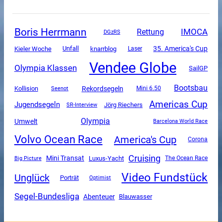
Boris Herrmann
Rettung
IMOCA
DGzRS
Unfall
35. America's Cup
Kieler Woche
knarrblog
Laser
Vendee Globe
Olympia Klassen
SailGP
Bootsbau
Rekordsegeln
Kollision
Mini 6.50
Seenot
Americas Cup
Jugendsegeln
SR-Interview
Jörg Riechers
Olympia
Umwelt
Barcelona World Race
Volvo Ocean Race
America's Cup
Corona
Cruising
Mini Transat
Luxus-Yacht
The Ocean Race
Big Picture
Video Fundstück
Unglück
Porträt
Optimist
Segel-Bundesliga
Abenteuer
Blauwasser