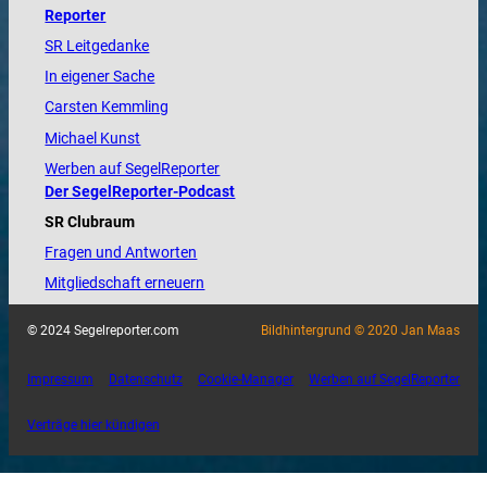
Reporter
SR Leitgedanke
In eigener Sache
Carsten Kemmling
Michael Kunst
Werben auf SegelReporter
Der SegelReporter-Podcast
SR Clubraum
Fragen und Antworten
Mitgliedschaft erneuern
© 2024 Segelreporter.com
Bildhintergrund © 2020 Jan Maas
Impressum
Datenschutz
Cookie-Manager
Werben auf SegelReporter
Verträge hier kündigen