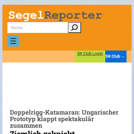
Zum
Inhalt
springen
Suchen
SR Club Login
SR Club
Doppelrigg-Katamaran: Ungarischer
Prototyp klappt spektakulär
zusammen
Ziemlich geknickt