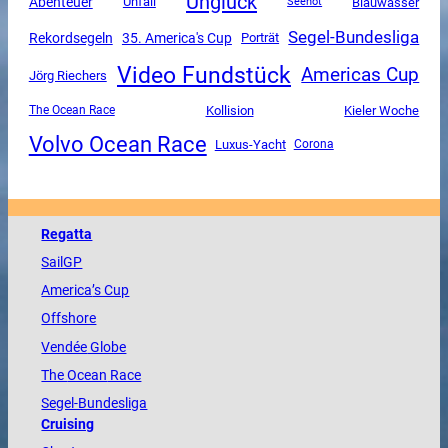
Unglück
Abenteuer
Unfall
Blauwasser
Seenot
Segel-Bundesliga
Rekordsegeln
35. America's Cup
Porträt
Video Fundstück
Americas Cup
Jörg Riechers
The Ocean Race
Kollision
Kieler Woche
Volvo Ocean Race
Luxus-Yacht
Corona
Regatta
SailGP
America
’s Cup
Offshore
Vendée
Globe
The
Ocean
Race
Segel-Bundesliga
Cruising