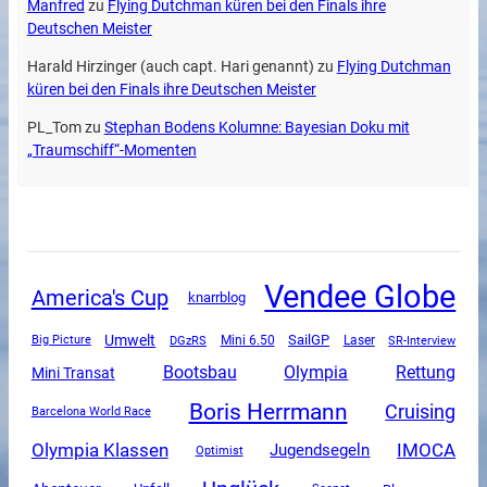
Manfred
zu
Flying Dutchman küren bei den Finals ihre
Deutschen Meister
Harald Hirzinger (auch capt. Hari genannt)
zu
Flying Dutchman
küren bei den Finals ihre Deutschen Meister
PL_Tom
zu
Stephan Bodens Kolumne: Bayesian Doku mit
„Traumschiff“-Momenten
Vendee Globe
America's Cup
knarrblog
Umwelt
SailGP
DGzRS
Mini 6.50
SR-Interview
Big Picture
Laser
Olympia
Rettung
Bootsbau
Mini Transat
Boris Herrmann
Cruising
Barcelona World Race
Olympia Klassen
IMOCA
Jugendsegeln
Optimist