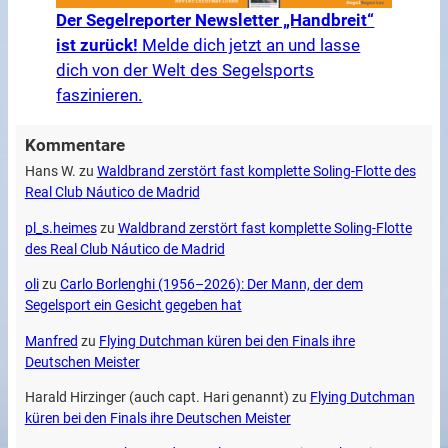
Der Segelreporter Newsletter „Handbreit“
ist zurück!
Melde dich jetzt an und lasse
dich von der Welt des Segelsports
faszinieren.
Kommentare
Hans W.
zu
Waldbrand zerstört fast komplette Soling-Flotte des
Real Club Náutico de Madrid
pl_s.heimes
zu
Waldbrand zerstört fast komplette Soling-Flotte
des Real Club Náutico de Madrid
oli
zu
Carlo Borlenghi (1956–2026): Der Mann, der dem
Segelsport ein Gesicht gegeben hat
Manfred
zu
Flying Dutchman küren bei den Finals ihre
Deutschen Meister
Harald Hirzinger (auch capt. Hari genannt)
zu
Flying Dutchman
küren bei den Finals ihre Deutschen Meister