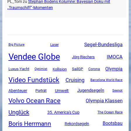
PL_Tom
zu
Stephan Bodens Kolumne: Bayesian Doku mit
„Traumschiff“-Momenten
Segel-Bundesliga
Big Picture
Laser
Vendee Globe
IMOCA
Jörg Riechers
Olympia
Luxus-Yacht
SailGP
Kollision
Corona
Optimist
Video Fundstück
Cruising
Barcelona World Race
Jugendsegeln
Abenteuer
Umwelt
Porträt
Seenot
Volvo Ocean Race
Olympia Klassen
Unglück
35. America's Cup
The Ocean Race
Boris Herrmann
Bootsbau
Rekordsegeln