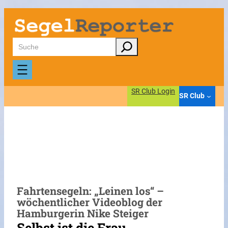
Zum
Inhalt
springen
Suchen
SR Club Login
SR Club
Fahrtensegeln: „Leinen los“ –
wöchentlicher Videoblog der
Hamburgerin Nike Steiger
Selbst ist die Frau