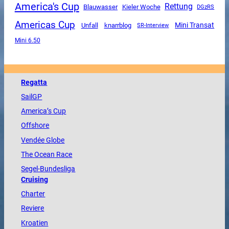
America's Cup
Rettung
Blauwasser
Kieler Woche
DGzRS
Americas Cup
Mini Transat
Unfall
knarrblog
SR-Interview
Mini 6.50
Regatta
SailGP
America
’s Cup
Offshore
Vendée
Globe
The
Ocean
Race
Segel-Bundesliga
Cruising
Charter
Reviere
Kroatien