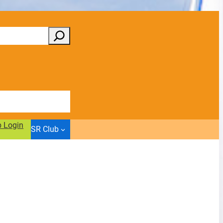
b Login
SR Club