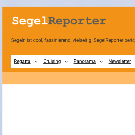
Zum
Inhalt
springen
Segeln ist cool, faszinierend, vielseitig. SegelReporter berich
Regatta
Cruising
Panorama
Newsletter