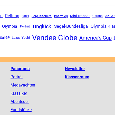
Rettung
au
Mini Transat
35. A
Jörg Riechers
knarrblog
Corona
Laser
Unglück
Segel-Bundesliga
Olympia Kla
Olympia
Porträt
Vendee Globe
America's Cup
SailGP
Luxus-Yacht
Panorama
Newsletter
Porträt
Klassenraum
Megayachten
Klassiker
Abenteuer
Fundstücke