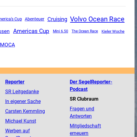
Volvo Ocean Race
Cruising
merica's Cup
Abenteuer
Americas Cup
ssen
Mini 6.50
The Ocean Race
Kieler Woche
IMOCA
Reporter
Der SegelReporter-
Podcast
SR Leitgedanke
SR Clubraum
In eigener Sache
Fragen und
Carsten Kemmling
Antworten
Michael Kunst
Mitgliedschaft
Werben auf
erneuern