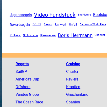
Video Fundstück
Jugendsegeln
Bootsb
Big Picture
Rekordsegeln
Umwelt
Unfall
DGzRS
Seenot
Barcelona World Race
Boris Herrmann
Kollision
SR-Interview
Blauwasser
Optimist
Regatta
Cruising
SailGP
Charter
America
’s Cup
Reviere
Offshore
Kroatien
Vendée
Globe
Griechenland
The
Ocean
Race
Spanien