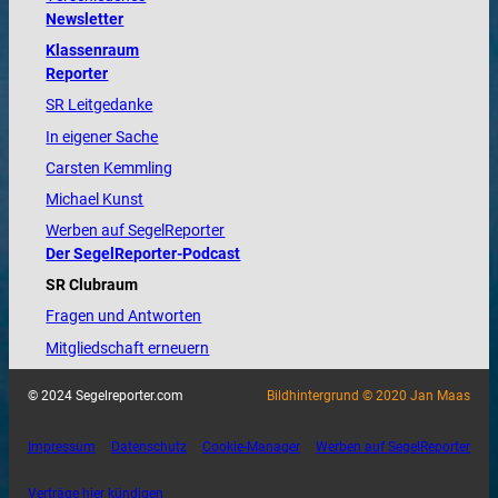
Newsletter
Klassenraum
Reporter
SR Leitgedanke
In eigener Sache
Carsten Kemmling
Michael Kunst
Werben auf SegelReporter
Der SegelReporter-Podcast
SR Clubraum
Fragen und Antworten
Mitgliedschaft erneuern
© 2024 Segelreporter.com
Bildhintergrund © 2020 Jan Maas
Impressum
Datenschutz
Cookie-Manager
Werben auf SegelReporter
Verträge hier kündigen