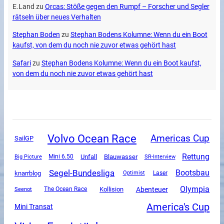
E.Land
zu
Orcas: Stöße gegen den Rumpf – Forscher und Segler
rätseln über neues Verhalten
Stephan Boden
zu
Stephan Bodens Kolumne: Wenn du ein Boot
kaufst, von dem du noch nie zuvor etwas gehört hast
Safari
zu
Stephan Bodens Kolumne: Wenn du ein Boot kaufst,
von dem du noch nie zuvor etwas gehört hast
Volvo Ocean Race
Americas Cup
SailGP
Rettung
Unfall
Mini 6.50
Blauwasser
SR-Interview
Big Picture
Segel-Bundesliga
Bootsbau
knarrblog
Optimist
Laser
Olympia
Abenteuer
The Ocean Race
Kollision
Seenot
America's Cup
Mini Transat