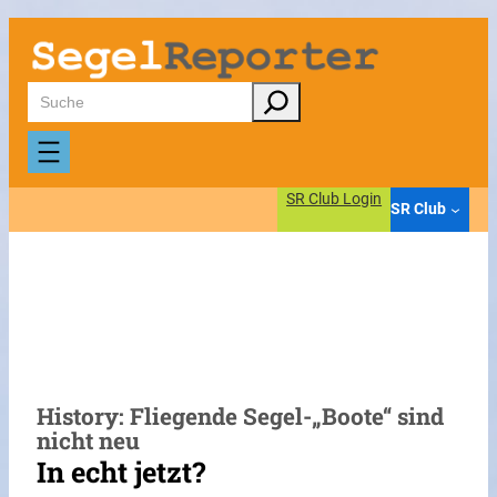
Zum
Inhalt
springen
Suchen
SR Club Login
SR Club
History: Fliegende Segel-„Boote“ sind
nicht neu
In echt jetzt?