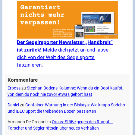
Der Segelreporter Newsletter „Handbreit“
ist zurück!
Melde dich jetzt an und lasse
dich von der Welt des Segelsports
faszinieren.
Kommentare
Erposs
zu
Stephan Bodens Kolumne: Wenn du ein Boot kaufst,
von dem du noch nie zuvor etwas gehört hast
Daniel
zu
Container-Warnung in der Biskaya: Wie knapp Sodebo
und IDEC Sport die treibenden Boxen passierten
Armando De Gregori
zu
Orcas: Stöße gegen den Rumpf –
Forscher und Segler rätseln über neues Verhalten