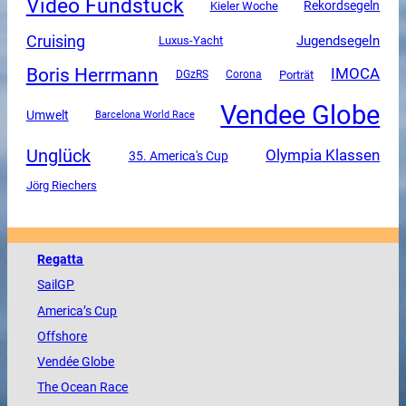
Video Fundstück
Rekordsegeln
Kieler Woche
Cruising
Jugendsegeln
Luxus-Yacht
Boris Herrmann
IMOCA
DGzRS
Corona
Porträt
Vendee Globe
Umwelt
Barcelona World Race
Unglück
Olympia Klassen
35. America's Cup
Jörg Riechers
Regatta
SailGP
America
’s Cup
Offshore
Vendée
Globe
The
Ocean
Race