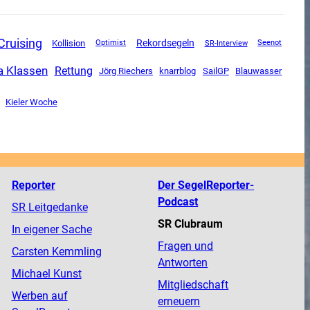
Cruising
Rekordsegeln
Kollision
SR-Interview
Optimist
Seenot
a Klassen
Rettung
SailGP
Jörg Riechers
knarrblog
Blauwasser
Kieler Woche
Reporter
Der SegelReporter-
Podcast
SR Leitgedanke
SR Clubraum
In eigener Sache
Fragen und
Carsten Kemmling
Antworten
Michael Kunst
Mitgliedschaft
Werben auf
erneuern