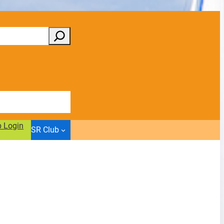
b Login
SR Club