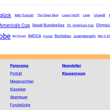
glück
Mini Transat
Luxus-Yacht
Umwelt
The Ocean Race
Laser
America's Cup
Segel-Bundesliga
Olympi
35. America's Cup
obe
IMOCA
Bootsbau
Jugendsegeln
Porträt
Mini 6.50
Big Picture
Panorama
Newsletter
Porträt
Klassenraum
Megayachten
Klassiker
Abenteuer
Fundstücke