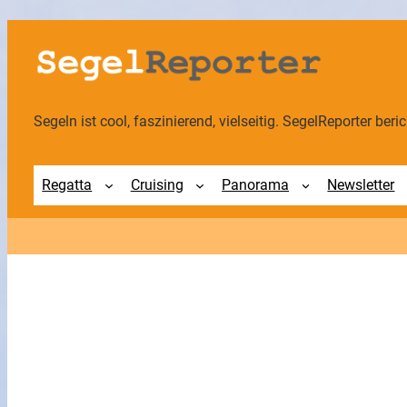
Zum
Inhalt
springen
Segeln ist cool, faszinierend, vielseitig. SegelReporter berich
Regatta
Cruising
Panorama
Newsletter