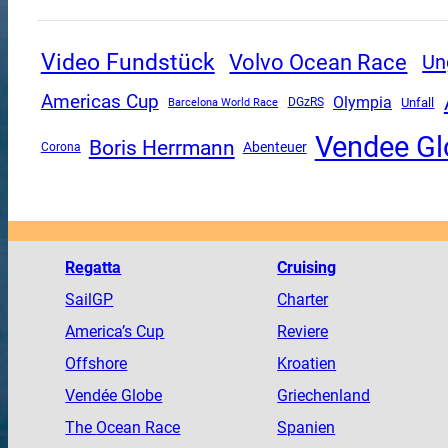
Video Fundstück
Volvo Ocean Race
Un
Americas Cup
Olympia
Unfall
DGzRS
Barcelona World Race
Vendee Gl
Boris Herrmann
Abenteuer
Corona
Regatta
Cruising
SailGP
Charter
America
’s Cup
Reviere
Offshore
Kroatien
Vendée
Globe
Griechenland
The
Ocean
Race
Spanien