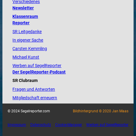
Verschiedenes
Newsletter
Klassenraum
Reporter
SR Leitgedanke
In eigener Sache
Carsten Kemmling
Michael Kunst
Werben auf SegelReporter
Der SegelReporter-Podcast
SR Clubraum
Fragen und Antworten
Mitgliedschaft erneuern
© 2024 Segelreporter.com
Bildhintergrund © 2020 Jan Maas
Impressum
Datenschutz
Cookie-Manager
Werben auf SegelReporter