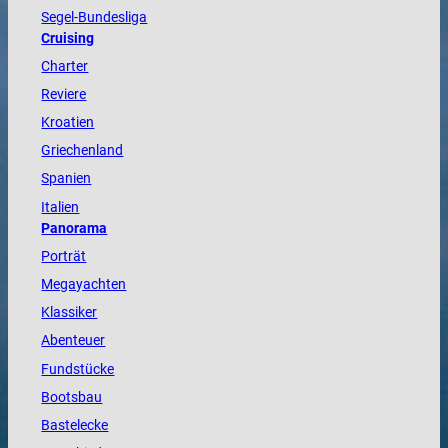
Segel-Bundesliga
Cruising
Charter
Reviere
Kroatien
Griechenland
Spanien
Italien
Panorama
Porträt
Megayachten
Klassiker
Abenteuer
Fundstücke
Bootsbau
Bastelecke