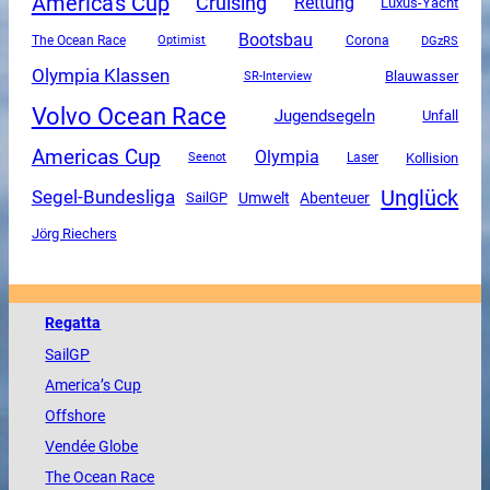
America's Cup
Cruising
Rettung
Luxus-Yacht
Bootsbau
The Ocean Race
Corona
DGzRS
Optimist
Olympia Klassen
SR-Interview
Blauwasser
Volvo Ocean Race
Jugendsegeln
Unfall
Americas Cup
Olympia
Kollision
Seenot
Laser
Unglück
Segel-Bundesliga
SailGP
Umwelt
Abenteuer
Jörg Riechers
Regatta
SailGP
America
’s Cup
Offshore
Vendée
Globe
The
Ocean
Race