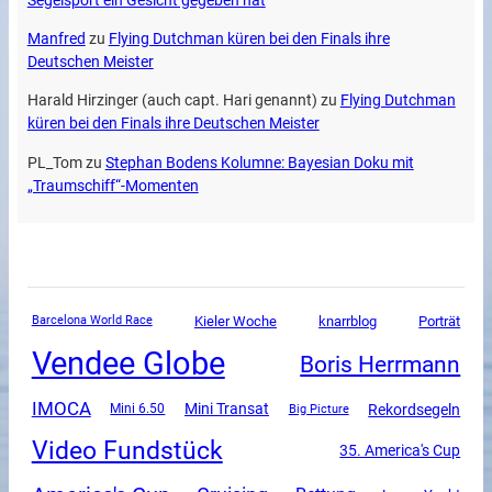
Segelsport ein Gesicht gegeben hat
Manfred
zu
Flying Dutchman küren bei den Finals ihre
Deutschen Meister
Harald Hirzinger (auch capt. Hari genannt)
zu
Flying Dutchman
küren bei den Finals ihre Deutschen Meister
PL_Tom
zu
Stephan Bodens Kolumne: Bayesian Doku mit
„Traumschiff“-Momenten
Kieler Woche
knarrblog
Porträt
Barcelona World Race
Vendee Globe
Boris Herrmann
IMOCA
Mini Transat
Rekordsegeln
Mini 6.50
Big Picture
Video Fundstück
35. America's Cup