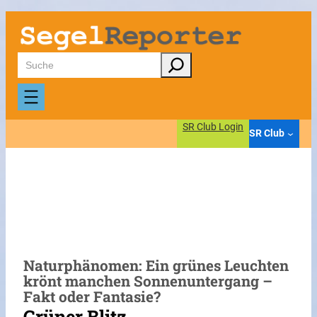
Zum
Inhalt
springen
Suchen
SR Club Login
SR Club
Naturphänomen: Ein grünes Leuchten
krönt manchen Sonnenuntergang –
Fakt oder Fantasie?
Grüner Blitz