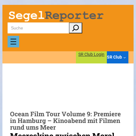
Zum
Inhalt
springen
Suchen
SR Club Login
SR Club
Ocean Film Tour Volume 9: Premiere
in Hamburg – Kinoabend mit Filmen
rund ums Meer
Meereskino zwischen Moral