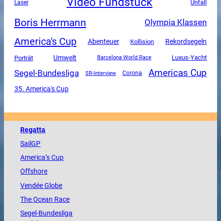
Video Fundstück
Unfall
Laser
Boris Herrmann
Olympia Klassen
America's Cup
Abenteuer
Rekordsegeln
Kollision
Umwelt
Luxus-Yacht
Porträt
Barcelona World Race
Americas Cup
Segel-Bundesliga
SR-Interview
Corona
35. America's Cup
Regatta
SailGP
America
’s Cup
Offshore
Vendée
Globe
The
Ocean
Race
Segel-Bundesliga