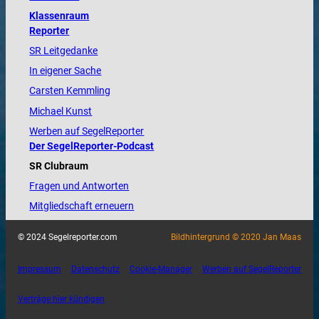
Klassenraum
Reporter
SR Leitgedanke
In eigener Sache
Carsten Kemmling
Michael Kunst
Werben auf SegelReporter
Der SegelReporter-Podcast
SR Clubraum
Fragen und Antworten
Mitgliedschaft erneuern
© 2024 Segelreporter.com
Bildhintergrund © 2020 Jan Maas
Impressum
Datenschutz
Cookie-Manager
Werben auf SegelReporter
Verträge hier kündigen