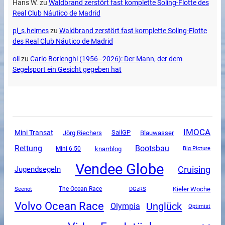
Hans W.
zu
Waldbrand zerstört fast komplette Soling-Flotte des
Real Club Náutico de Madrid
pl_s.heimes
zu
Waldbrand zerstört fast komplette Soling-Flotte
des Real Club Náutico de Madrid
oli
zu
Carlo Borlenghi (1956–2026): Der Mann, der dem
Segelsport ein Gesicht gegeben hat
IMOCA
Mini Transat
SailGP
Jörg Riechers
Blauwasser
Rettung
Bootsbau
Mini 6.50
knarrblog
Big Picture
Vendee Globe
Cruising
Jugendsegeln
The Ocean Race
DGzRS
Kieler Woche
Seenot
Volvo Ocean Race
Unglück
Olympia
Optimist