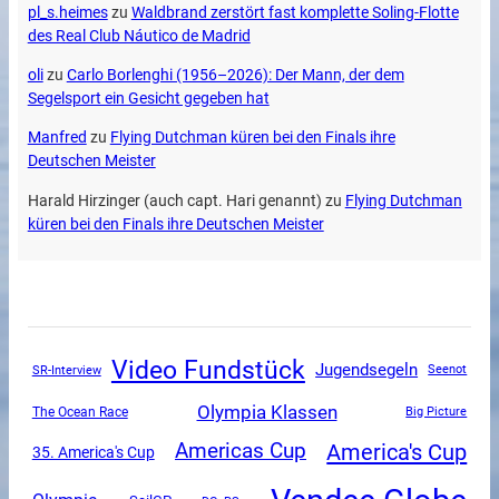
pl_s.heimes
zu
Waldbrand zerstört fast komplette Soling-Flotte
des Real Club Náutico de Madrid
oli
zu
Carlo Borlenghi (1956–2026): Der Mann, der dem
Segelsport ein Gesicht gegeben hat
Manfred
zu
Flying Dutchman küren bei den Finals ihre
Deutschen Meister
Harald Hirzinger (auch capt. Hari genannt)
zu
Flying Dutchman
küren bei den Finals ihre Deutschen Meister
Video Fundstück
Jugendsegeln
SR-Interview
Seenot
Olympia Klassen
The Ocean Race
Big Picture
America's Cup
Americas Cup
35. America's Cup