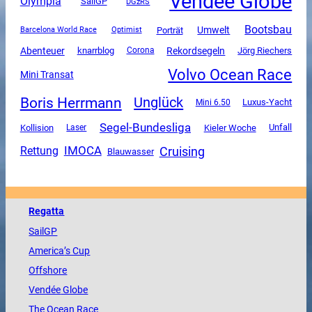
Vendee Globe
Olympia
SailGP
DGzRS
Bootsbau
Umwelt
Porträt
Barcelona World Race
Optimist
Abenteuer
Rekordsegeln
knarrblog
Corona
Jörg Riechers
Volvo Ocean Race
Mini Transat
Boris Herrmann
Unglück
Luxus-Yacht
Mini 6.50
Segel-Bundesliga
Unfall
Kollision
Kieler Woche
Laser
Cruising
Rettung
IMOCA
Blauwasser
Regatta
SailGP
America
’s Cup
Offshore
Vendée
Globe
The
Ocean
Race