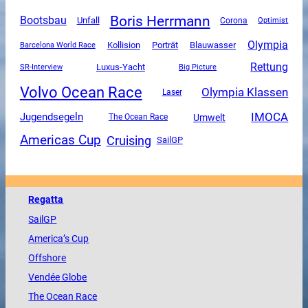
Boris Herrmann
Bootsbau
Unfall
Corona
Optimist
Olympia
Kollision
Porträt
Blauwasser
Barcelona World Race
Rettung
Luxus-Yacht
SR-Interview
Big Picture
Volvo Ocean Race
Olympia Klassen
Laser
IMOCA
Jugendsegeln
Umwelt
The Ocean Race
Americas Cup
Cruising
SailGP
Regatta
SailGP
America
’s Cup
Offshore
Vendée
Globe
The
Ocean
Race