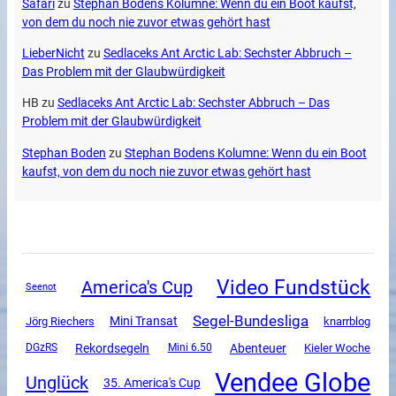
Safari
zu
Stephan Bodens Kolumne: Wenn du ein Boot kaufst,
von dem du noch nie zuvor etwas gehört hast
LieberNicht
zu
Sedlaceks Ant Arctic Lab: Sechster Abbruch –
Das Problem mit der Glaubwürdigkeit
HB
zu
Sedlaceks Ant Arctic Lab: Sechster Abbruch – Das
Problem mit der Glaubwürdigkeit
Stephan Boden
zu
Stephan Bodens Kolumne: Wenn du ein Boot
kaufst, von dem du noch nie zuvor etwas gehört hast
Video Fundstück
America's Cup
Seenot
Segel-Bundesliga
Mini Transat
Jörg Riechers
knarrblog
Rekordsegeln
Abenteuer
DGzRS
Mini 6.50
Kieler Woche
Vendee Globe
Unglück
35. America's Cup