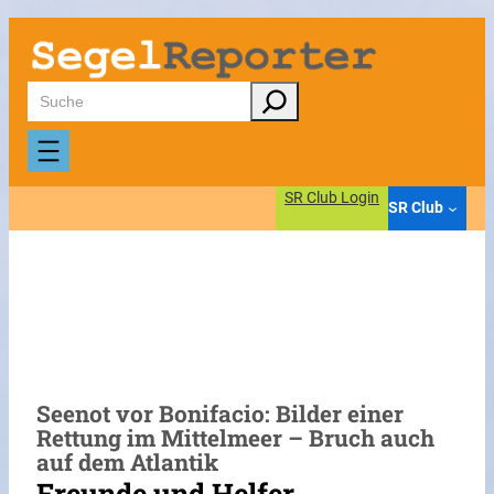
Zum
Inhalt
springen
Suchen
SR Club Login
SR Club
Seenot vor Bonifacio: Bilder einer
Rettung im Mittelmeer – Bruch auch
auf dem Atlantik
Freunde und Helfer