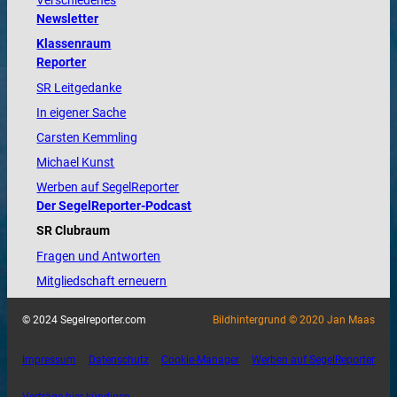
Verschiedenes
Newsletter
Klassenraum
Reporter
SR Leitgedanke
In eigener Sache
Carsten Kemmling
Michael Kunst
Werben auf SegelReporter
Der SegelReporter-Podcast
SR Clubraum
Fragen und Antworten
Mitgliedschaft erneuern
© 2024 Segelreporter.com
Bildhintergrund © 2020 Jan Maas
Impressum
Datenschutz
Cookie-Manager
Werben auf SegelReporter
Verträge hier kündigen