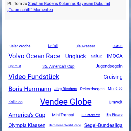
PL_Tom
zu
Stephan Bodens Kolumne: Bayesian Doku mit
„Traumschiff“-Momenten
Unfall
Kieler Woche
Blauwasser
DGzRS
Volvo Ocean Race
Unglück
IMOCA
SailGP
Jugendsegeln
35. America's Cup
Optimist
Video Fundstück
Cruising
Boris Herrmann
Rekordsegeln
Jörg Riechers
Mini 6.50
Vendee Globe
Umwelt
Kollision
America's Cup
Mini Transat
SR-Interview
Big Picture
Olympia Klassen
Segel-Bundesliga
Barcelona World Race