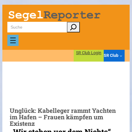
Zum
Inhalt
springen
Suchen
SR Club Login
SR Club
Unglück: Kabelleger rammt Yachten
im Hafen – Frauen kämpfen um
Existenz
„Wir stehen vor dem Nichts“