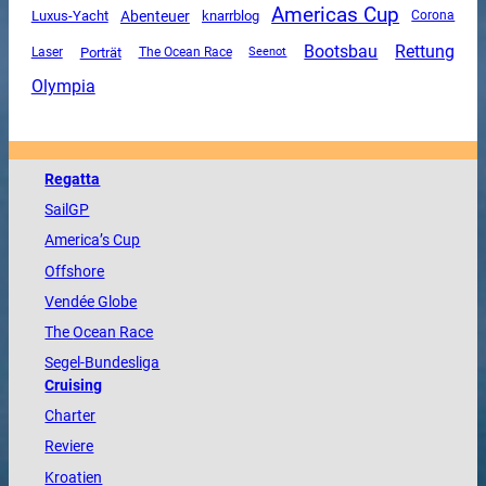
Americas Cup
Luxus-Yacht
Abenteuer
knarrblog
Corona
Rettung
Bootsbau
Porträt
The Ocean Race
Laser
Seenot
Olympia
Regatta
SailGP
America
’s Cup
Offshore
Vendée
Globe
The
Ocean
Race
Segel-Bundesliga
Cruising
Charter
Reviere
Kroatien