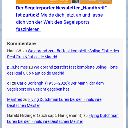
Der Segelreporter Newsletter „Handbreit“
ist zurück!
Melde dich jetzt an und lasse
dich von der Welt des Segelsports
faszinieren.
Kommentare
Hans W.
zu
Waldbrand zerstört fast komplette Soling-Flotte des
Real Club Náutico de Madrid
pl_s.heimes
zu
Waldbrand zerstört fast komplette Soling-Flotte
des Real Club Náutico de Madrid
oli
zu
Carlo Borlenghi (1956–2026): Der Mann, der dem
Segelsport ein Gesicht gegeben hat
Manfred
zu
Flying Dutchman küren bei den Finals ihre
Deutschen Meister
Harald Hirzinger (auch capt. Hari genannt)
zu
Flying Dutchman
küren bei den Finals ihre Deutschen Meister