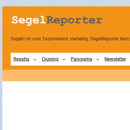
Zum
Inhalt
springen
Segeln ist cool, faszinierend, vielseitig. SegelReporter berich
Regatta
Cruising
Panorama
Newsletter