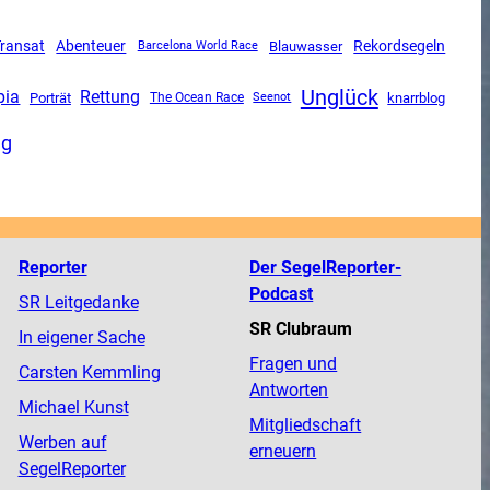
Transat
Abenteuer
Rekordsegeln
Blauwasser
Barcelona World Race
Unglück
pia
Rettung
Porträt
The Ocean Race
knarrblog
Seenot
ng
Reporter
Der SegelReporter-
Podcast
SR Leitgedanke
SR Clubraum
In eigener Sache
Fragen und
Carsten Kemmling
Antworten
Michael Kunst
Mitgliedschaft
Werben auf
erneuern
SegelReporter