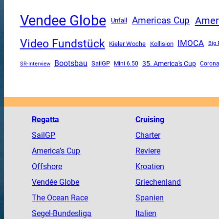
Vendee Globe
Ameri
Americas Cup
Unfall
Video Fundstück
IMOCA
Kieler Woche
Kollision
Big 
Bootsbau
SailGP
35. America's Cup
SR-Interview
Mini 6.50
Coron
Regatta
Cruising
SailGP
Charter
America
’s Cup
Reviere
Offshore
Kroatien
Vendée
Globe
Griechenland
The
Ocean
Race
Spanien
Segel-Bundesliga
Italien