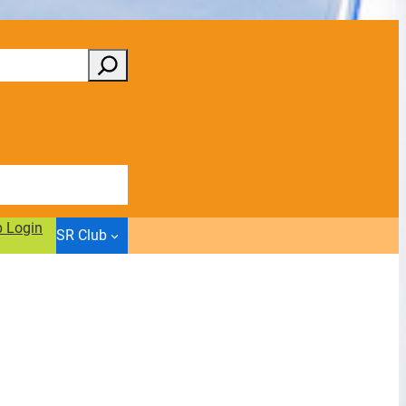
b Login
SR Club