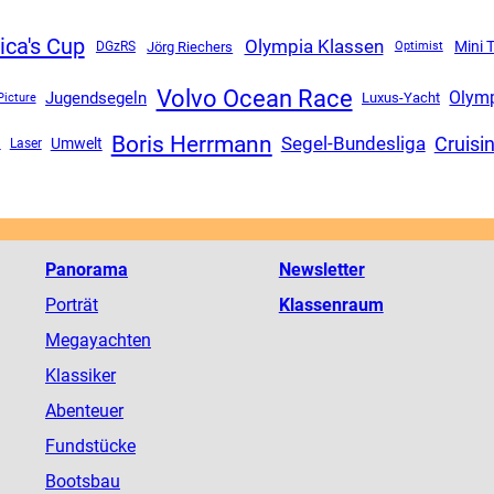
ca's Cup
Olympia Klassen
Mini 
DGzRS
Jörg Riechers
Optimist
Volvo Ocean Race
Olym
Jugendsegeln
Luxus-Yacht
Picture
Boris Herrmann
Segel-Bundesliga
Cruisi
Umwelt
a
Laser
Panorama
Newsletter
Porträt
Klassenraum
Megayachten
Klassiker
Abenteuer
Fundstücke
Bootsbau