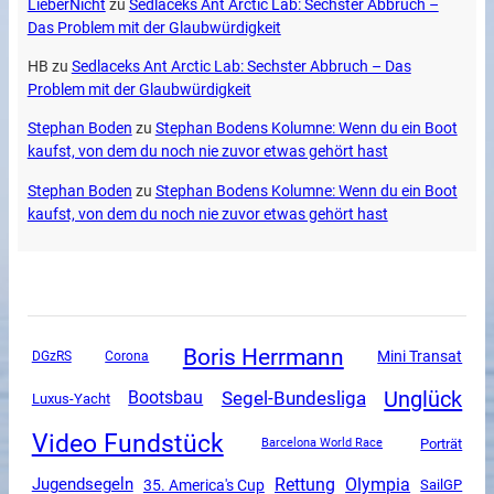
LieberNicht
zu
Sedlaceks Ant Arctic Lab: Sechster Abbruch –
Das Problem mit der Glaubwürdigkeit
HB
zu
Sedlaceks Ant Arctic Lab: Sechster Abbruch – Das
Problem mit der Glaubwürdigkeit
Stephan Boden
zu
Stephan Bodens Kolumne: Wenn du ein Boot
kaufst, von dem du noch nie zuvor etwas gehört hast
Stephan Boden
zu
Stephan Bodens Kolumne: Wenn du ein Boot
kaufst, von dem du noch nie zuvor etwas gehört hast
Boris Herrmann
Mini Transat
DGzRS
Corona
Unglück
Segel-Bundesliga
Bootsbau
Luxus-Yacht
Video Fundstück
Porträt
Barcelona World Race
Rettung
Olympia
Jugendsegeln
35. America's Cup
SailGP