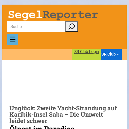
Zum
Inhalt
springen
Suchen
SR Club Login
SR Club
Unglück: Zweite Yacht-Strandung auf
Karibik-Insel Saba – Die Umwelt
leidet schwer
Ölpest im Paradies