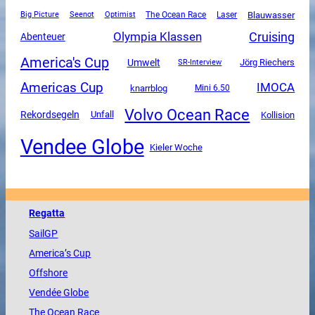
The Ocean Race
Blauwasser
Big Picture
Seenot
Optimist
Laser
Olympia Klassen
Cruising
Abenteuer
America's Cup
Umwelt
SR-Interview
Jörg Riechers
Americas Cup
IMOCA
knarrblog
Mini 6.50
Volvo Ocean Race
Rekordsegeln
Unfall
Kollision
Vendee Globe
Kieler Woche
Regatta
SailGP
America
’s Cup
Offshore
Vendée
Globe
The
Ocean
Race