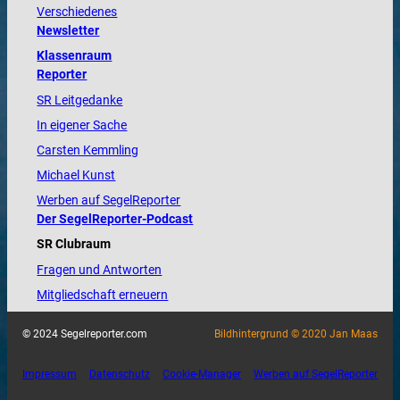
Verschiedenes
Newsletter
Klassenraum
Reporter
SR Leitgedanke
In eigener Sache
Carsten Kemmling
Michael Kunst
Werben auf SegelReporter
Der SegelReporter-Podcast
SR Clubraum
Fragen und Antworten
Mitgliedschaft erneuern
© 2024 Segelreporter.com
Bildhintergrund © 2020 Jan Maas
Impressum
Datenschutz
Cookie-Manager
Werben auf SegelReporter