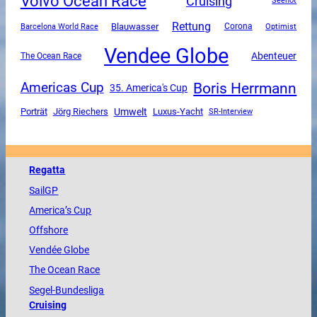
Volvo Ocean Race
Cruising
Seenot
Rettung
Blauwasser
Corona
Barcelona World Race
Optimist
Vendee Globe
Abenteuer
The Ocean Race
Boris Herrmann
Americas Cup
35. America's Cup
Umwelt
Luxus-Yacht
Porträt
Jörg Riechers
SR-Interview
Regatta
SailGP
America
’s Cup
Offshore
Vendée
Globe
The
Ocean
Race
Segel-Bundesliga
Cruising