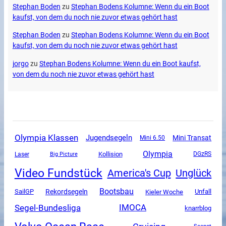
Stephan Boden
zu
Stephan Bodens Kolumne: Wenn du ein Boot
kaufst, von dem du noch nie zuvor etwas gehört hast
Stephan Boden
zu
Stephan Bodens Kolumne: Wenn du ein Boot
kaufst, von dem du noch nie zuvor etwas gehört hast
jorgo
zu
Stephan Bodens Kolumne: Wenn du ein Boot kaufst,
von dem du noch nie zuvor etwas gehört hast
Olympia Klassen
Jugendsegeln
Mini Transat
Mini 6.50
Olympia
Kollision
DGzRS
Laser
Big Picture
Video Fundstück
America's Cup
Unglück
Bootsbau
SailGP
Rekordsegeln
Unfall
Kieler Woche
Segel-Bundesliga
IMOCA
knarrblog