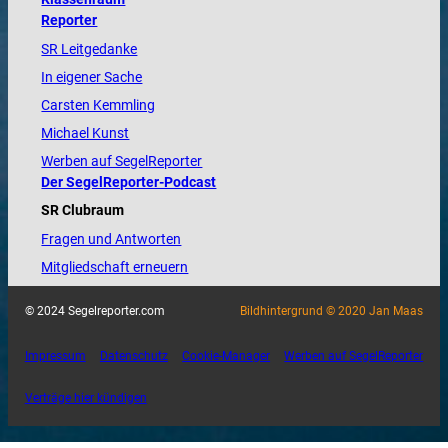
Reporter
SR Leitgedanke
In eigener Sache
Carsten Kemmling
Michael Kunst
Werben auf SegelReporter
Der SegelReporter-Podcast
SR Clubraum
Fragen und Antworten
Mitgliedschaft erneuern
© 2024 Segelreporter.com
Bildhintergrund © 2020 Jan Maas
Impressum
Datenschutz
Cookie-Manager
Werben auf SegelReporter
Verträge hier kündigen