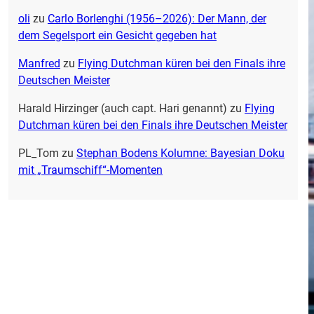
oli
zu
Carlo Borlenghi (1956–2026): Der Mann, der
dem Segelsport ein Gesicht gegeben hat
Manfred
zu
Flying Dutchman küren bei den Finals ihre
Deutschen Meister
Harald Hirzinger (auch capt. Hari genannt)
zu
Flying
Dutchman küren bei den Finals ihre Deutschen Meister
PL_Tom
zu
Stephan Bodens Kolumne: Bayesian Doku
mit „Traumschiff“-Momenten