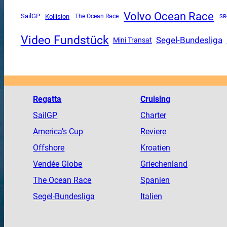
Volvo Ocean Race
SailGP
Kollision
The Ocean Race
SR
Video Fundstück
Segel-Bundesliga
Mini Transat
Regatta
Cruising
SailGP
Charter
America
’s Cup
Reviere
Offshore
Kroatien
Vendée
Globe
Griechenland
The
Ocean
Race
Spanien
Segel-Bundesliga
Italien