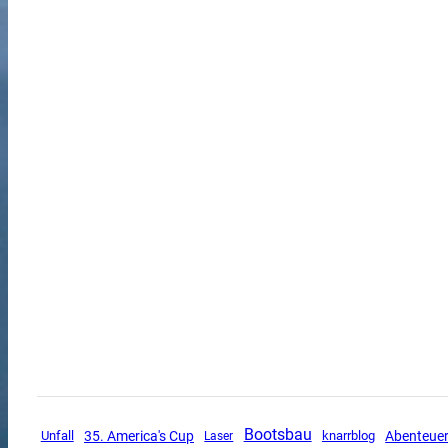
Bootsbau
Unfall
35. America's Cup
Abenteue
knarrblog
Laser