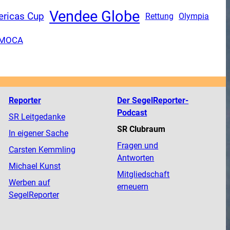
Vendee Globe
ricas Cup
Rettung
Olympia
IMOCA
Reporter
Der SegelReporter-
Podcast
SR Leitgedanke
SR Clubraum
In eigener Sache
Fragen und
Carsten Kemmling
Antworten
Michael Kunst
Mitgliedschaft
Werben auf
erneuern
SegelReporter