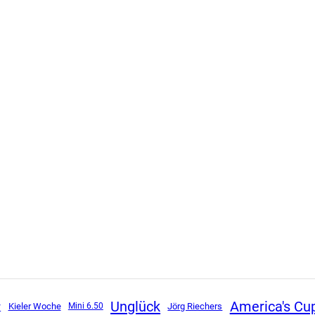
Unglück
America's Cu
r
Kieler Woche
Mini 6.50
Jörg Riechers