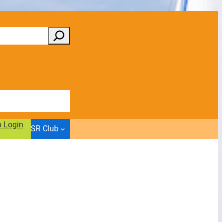
b Login
SR Club