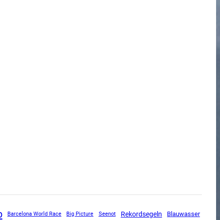
p
Rekordsegeln
Blauwasser
Barcelona World Race
Big Picture
Seenot