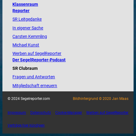
Klassenraum
Reporter
SR Leitgedanke
In eigener Sache
Carsten Kemmling
Michael Kunst
Werben auf SegelReporter
Der SegelReporter-Podcast
SR Clubraum
Fragen und Antworten
Mitgliedschaft erneuern
© 2024 Segelreporter.com
Bildhintergrund © 2020 Jan Maas
Impressum
Datenschutz
Cookie-Manager
Werben auf SegelReporter
Verträge hier kündigen