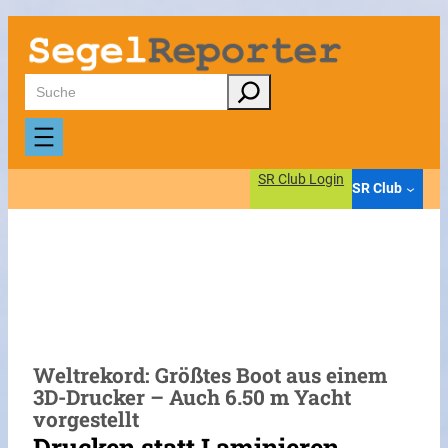
Zum
Inhalt
springen
Suchen
SR Club Login
SR Club
Weltrekord: Größtes Boot aus einem
3D-Drucker – Auch 6.50 m Yacht
vorgestellt
Drucken statt Laminieren