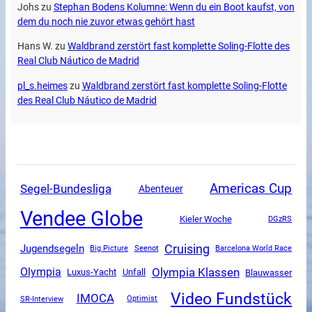
Johs
zu
Stephan Bodens Kolumne: Wenn du ein Boot kaufst, von
dem du noch nie zuvor etwas gehört hast
Hans W.
zu
Waldbrand zerstört fast komplette Soling-Flotte des
Real Club Náutico de Madrid
pl_s.heimes
zu
Waldbrand zerstört fast komplette Soling-Flotte
des Real Club Náutico de Madrid
Americas Cup
Segel-Bundesliga
Abenteuer
Vendee Globe
Kieler Woche
DGzRS
Cruising
Jugendsegeln
Big Picture
Seenot
Barcelona World Race
Olympia Klassen
Olympia
Luxus-Yacht
Unfall
Blauwasser
Video Fundstück
IMOCA
SR-Interview
Optimist