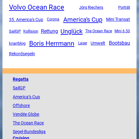
Volvo Ocean Race
Jörg Riechers
Porträt
America's Cup
Mini Transat
35. America's Cup
Corona
Unglück
Rettung
SailGP
Kollision
The Ocean Race
Mini 6.50
Boris Herrmann
Bootsbau
Umwelt
knarrblog
Laser
Rekordsegeln
Regatta
SailGP
America
’s Cup
Offshore
Vendée
Globe
The
Ocean
Race
Segel-Bundesliga
Cruising