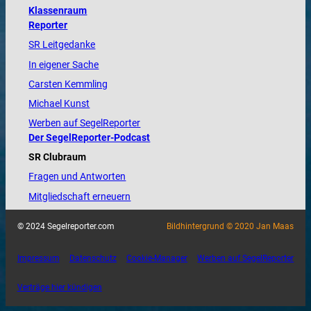
Klassenraum
Reporter
SR Leitgedanke
In eigener Sache
Carsten Kemmling
Michael Kunst
Werben auf SegelReporter
Der SegelReporter-Podcast
SR Clubraum
Fragen und Antworten
Mitgliedschaft erneuern
© 2024 Segelreporter.com
Bildhintergrund © 2020 Jan Maas
Impressum
Datenschutz
Cookie-Manager
Werben auf SegelReporter
Verträge hier kündigen