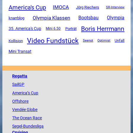
America's Cup
IMOCA
Jörg Riechers
SR-Interview
Olympia Klassen
Olympia
Bootsbau
knarrblog
Boris Herrmann
35. America's Cup
Mini 6.50
Porträt
Video Fundstück
Unfall
Kollision
Seenot
Optimist
Mini Transat
Regatta
SailGP
America
’s Cup
Offshore
Vendée
Globe
The
Ocean
Race
Segel-Bundesliga
Cruising