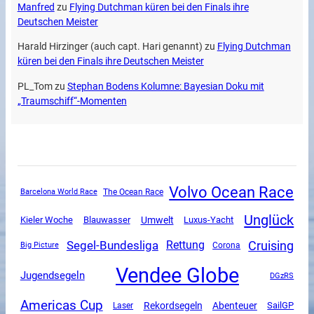
Manfred
zu
Flying Dutchman küren bei den Finals ihre
Deutschen Meister
Harald Hirzinger (auch capt. Hari genannt)
zu
Flying Dutchman
küren bei den Finals ihre Deutschen Meister
PL_Tom
zu
Stephan Bodens Kolumne: Bayesian Doku mit
„Traumschiff“-Momenten
Volvo Ocean Race
The Ocean Race
Barcelona World Race
Unglück
Umwelt
Luxus-Yacht
Kieler Woche
Blauwasser
Segel-Bundesliga
Cruising
Rettung
Corona
Big Picture
Vendee Globe
Jugendsegeln
DGzRS
Americas Cup
Rekordsegeln
Abenteuer
SailGP
Laser