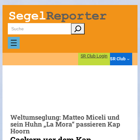
Zum
Inhalt
springen
Suchen
SR Club Login
SR Club
Weltumseglung: Matteo Miceli und
sein Huhn „La Mora“ passieren Kap
Hoorn
Gackern vor dem Kap