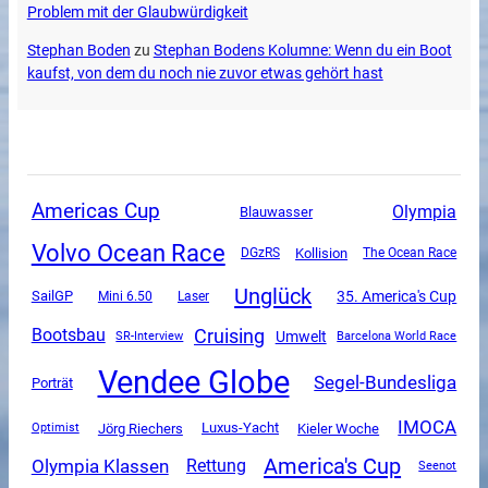
Problem mit der Glaubwürdigkeit
Stephan Boden
zu
Stephan Bodens Kolumne: Wenn du ein Boot
kaufst, von dem du noch nie zuvor etwas gehört hast
Americas Cup
Olympia
Blauwasser
Volvo Ocean Race
DGzRS
Kollision
The Ocean Race
Unglück
SailGP
35. America's Cup
Mini 6.50
Laser
Cruising
Bootsbau
Umwelt
SR-Interview
Barcelona World Race
Vendee Globe
Segel-Bundesliga
Porträt
IMOCA
Luxus-Yacht
Jörg Riechers
Kieler Woche
Optimist
America's Cup
Olympia Klassen
Rettung
Seenot