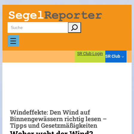
Zum
Inhalt
springen
Suchen
SR Club Login
SR Club
Windeffekte: Den Wind auf
Binnengewässern richtig lesen –
Tipps und Gesetzmäßigkeiten
Woher weht der Wind?