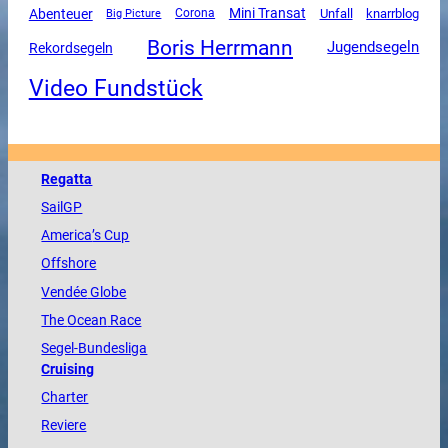
Mini Transat
Abenteuer
Unfall
Corona
knarrblog
Big Picture
Boris Herrmann
Jugendsegeln
Rekordsegeln
Video Fundstück
Regatta
SailGP
America
’s Cup
Offshore
Vendée
Globe
The
Ocean
Race
Segel-Bundesliga
Cruising
Charter
Reviere