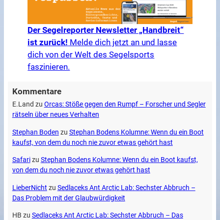
Der Segelreporter Newsletter „Handbreit“
ist zurück!
Melde dich jetzt an und lasse
dich von der Welt des Segelsports
faszinieren.
Kommentare
E.Land
zu
Orcas: Stöße gegen den Rumpf – Forscher und Segler
rätseln über neues Verhalten
Stephan Boden
zu
Stephan Bodens Kolumne: Wenn du ein Boot
kaufst, von dem du noch nie zuvor etwas gehört hast
Safari
zu
Stephan Bodens Kolumne: Wenn du ein Boot kaufst,
von dem du noch nie zuvor etwas gehört hast
LieberNicht
zu
Sedlaceks Ant Arctic Lab: Sechster Abbruch –
Das Problem mit der Glaubwürdigkeit
HB
zu
Sedlaceks Ant Arctic Lab: Sechster Abbruch – Das