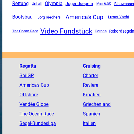
Rettung
Olympia
Jugendsegeln
Unfall
Mini 6.50
Blauwasse
America's Cup
Bootsbau
Luxus-Yacht
Jörg Riechers
Video Fundstück
Rekordsegel
The Ocean Race
Corona
Regatta
Cruising
SailGP
Charter
America
’s Cup
Reviere
Offshore
Kroatien
Vendée
Globe
Griechenland
The
Ocean
Race
Spanien
Segel-Bundesliga
Italien