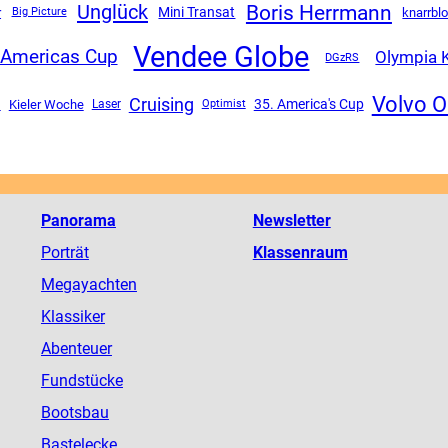
Boris Herrmann
Unglück
Mini Transat
r
knarrbl
Big Picture
Vendee Globe
Americas Cup
Olympia 
DGzRS
Volvo 
Cruising
n
35. America's Cup
Kieler Woche
Laser
Optimist
Panorama
Newsletter
Porträt
Klassenraum
Megayachten
Klassiker
Abenteuer
Fundstücke
Bootsbau
Bastelecke