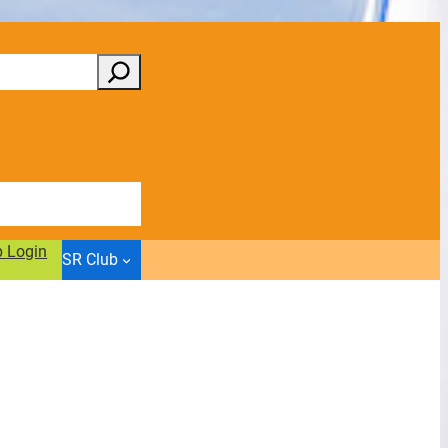
b Login
SR Club