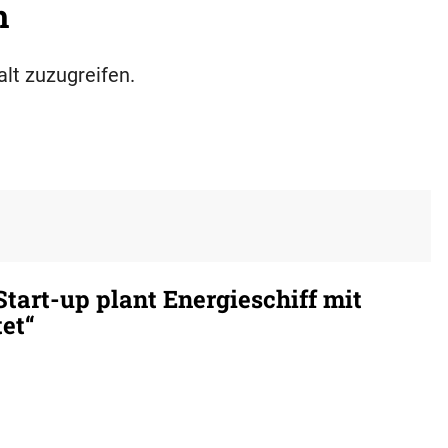
h
alt zuzugreifen.
tart-up plant Energieschiff mit
tet“