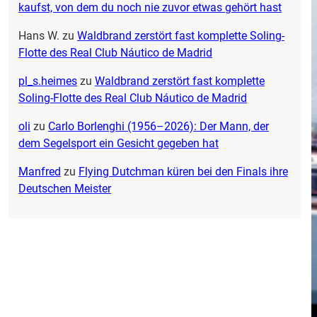
kaufst, von dem du noch nie zuvor etwas gehört hast
Hans W.
zu
Waldbrand zerstört fast komplette Soling-
Flotte des Real Club Náutico de Madrid
pl_s.heimes
zu
Waldbrand zerstört fast komplette
Soling-Flotte des Real Club Náutico de Madrid
oli
zu
Carlo Borlenghi (1956–2026): Der Mann, der
dem Segelsport ein Gesicht gegeben hat
Manfred
zu
Flying Dutchman küren bei den Finals ihre
Deutschen Meister