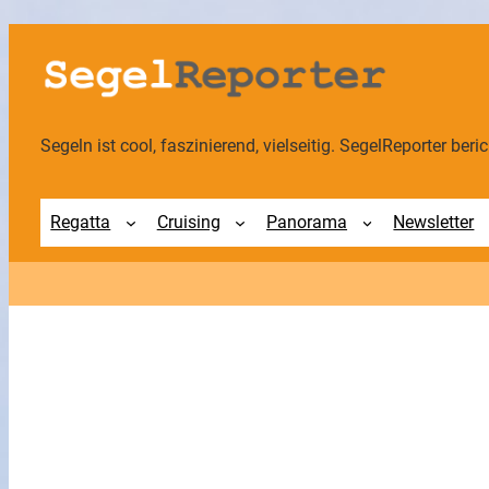
Zum
Inhalt
springen
Segeln ist cool, faszinierend, vielseitig. SegelReporter berich
Regatta
Cruising
Panorama
Newsletter