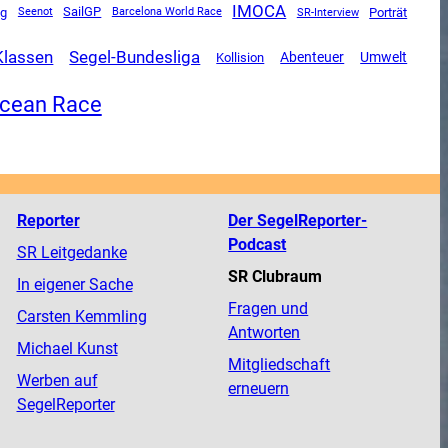
IMOCA
SailGP
og
SR-Interview
Porträt
Seenot
Barcelona World Race
Klassen
Segel-Bundesliga
Abenteuer
Umwelt
Kollision
Ocean Race
Reporter
Der SegelReporter-
Podcast
SR Leitgedanke
SR Clubraum
In eigener Sache
Fragen und
Carsten Kemmling
Antworten
Michael Kunst
Mitgliedschaft
Werben auf
erneuern
SegelReporter