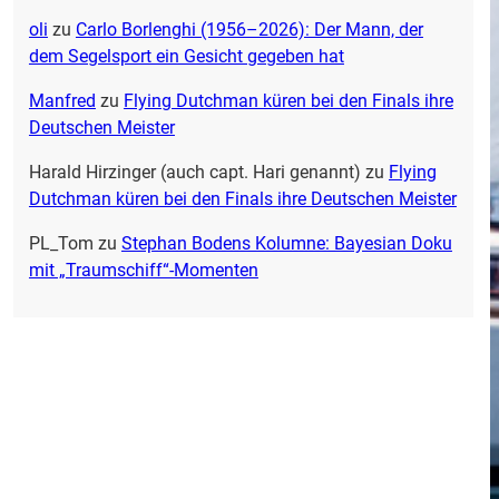
oli
zu
Carlo Borlenghi (1956–2026): Der Mann, der
dem Segelsport ein Gesicht gegeben hat
Manfred
zu
Flying Dutchman küren bei den Finals ihre
Deutschen Meister
Harald Hirzinger (auch capt. Hari genannt)
zu
Flying
Dutchman küren bei den Finals ihre Deutschen Meister
PL_Tom
zu
Stephan Bodens Kolumne: Bayesian Doku
mit „Traumschiff“-Momenten