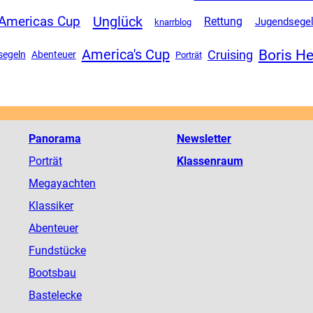
Unglück
Americas Cup
Rettung
Jugendsege
knarrblog
Boris H
America's Cup
Cruising
segeln
Abenteuer
Porträt
Panorama
Newsletter
Porträt
Klassenraum
Megayachten
Klassiker
Abenteuer
Fundstücke
Bootsbau
Bastelecke