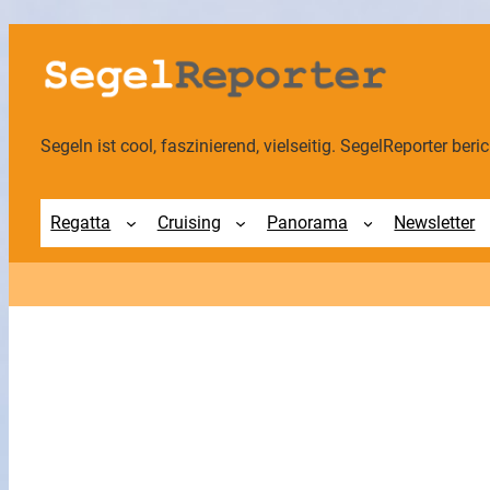
Zum
Inhalt
springen
Segeln ist cool, faszinierend, vielseitig. SegelReporter berich
Regatta
Cruising
Panorama
Newsletter