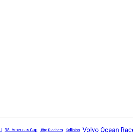
Volvo Ocean Rac
at
35. America's Cup
Jörg Riechers
Kollision