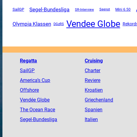
Segel-Bundesliga
SailGP
SR-Interview
Mini 6.50
Seenot
Vendee Globe
Olympia Klassen
Rekord
DGzRS
Regatta
Cruising
SailGP
Charter
America
’s Cup
Reviere
Offshore
Kroatien
Vendée
Globe
Griechenland
The
Ocean
Race
Spanien
Segel-Bundesliga
Italien