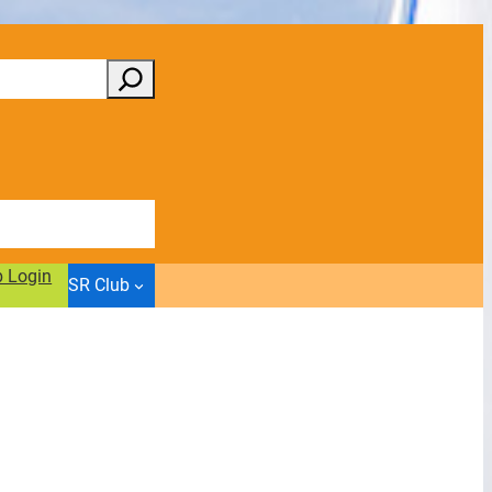
b Login
SR Club