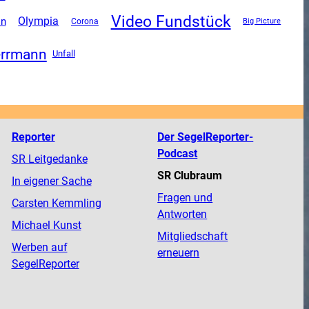
Video Fundstück
Olympia
ln
Corona
Big Picture
errmann
Unfall
Reporter
Der SegelReporter-
Podcast
SR Leitgedanke
SR Clubraum
In eigener Sache
Fragen und
Carsten Kemmling
Antworten
Michael Kunst
Mitgliedschaft
Werben auf
erneuern
SegelReporter